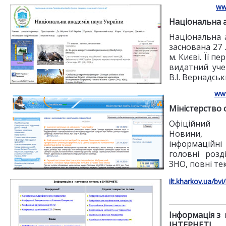
ww
Національна а
Національна 
заснована 27 
м. Києві. Її 
видатний уче
В.І. Вернадськ
ww
Міністерство о
Офіційний 
Новини, 
інформаційн
головні розд
ЗНО, повні те
ilt.kharkov.ua/bv
Інформація з 
ІНТЕРНЕТІ