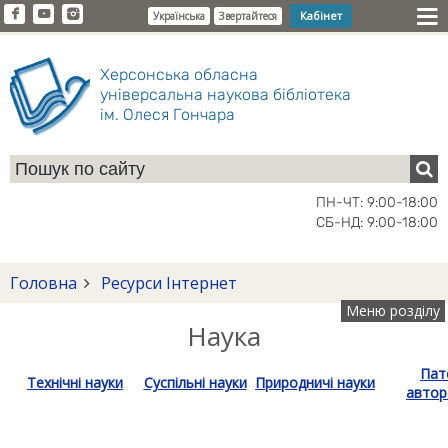
Кабінет
Українська
Звертайтеся
Херсонська обласна
універсальна наукова бібліотека
ім. Олеся Гончара
ПН-ЧТ: 9:00-18:00
СБ-НД: 9:00-18:00
Головна
Ресурси Інтернет
Меню розділу
Наука
Пат
Технічні науки
Суспільні науки
Природничі науки
автор