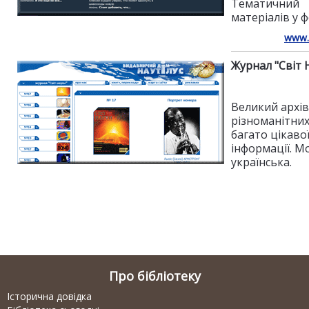
Тематичний 
матеріалів у ф
www.
Журнал "Світ 
Великий архів
різноманітних
багато цікаво
інформації. М
українська.
Про бібліотеку
Історична довідка