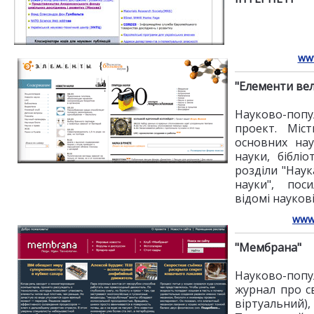
www
"Елементи вел
Науково-по
проект. Міс
основних нау
науки, біблі
розділи "Наук
науки", пос
відомі науков
www
"Мембрана"
Науково-по
журнал про св
віртуальний)