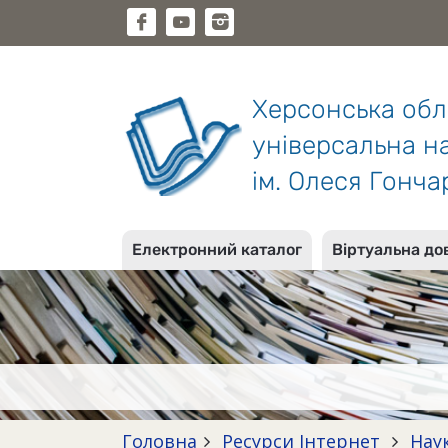
Херсонська об
універсальна на
ім. Олеся Гонча
Електронний каталог
Віртуальна до
Головна
Ресурси Інтернет
Нау