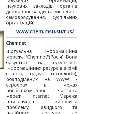
галузевих організацій,
наукових закладів, органів
державної влади та місцевого
самоврядування, суспільних
організацій.
www.chem.msu.su/rus/
Chemnet
Віртуальна інформаційна
мережа "Chemnet"(Росія). Вона
базується на сукупності
інформаційних ресурсів з хімії
(освіта, наука, технологія),
розподілених на WWW -
серверах в межах
російськомовної частини
мережі Internet. Мережа
призначена вирішити
проблему швидкого та
надійного доступу до