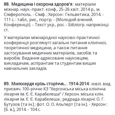
88. Медицина і охорона здоров'я
: матеріали
міжнар. наук.-практ. конф., 25-26 квіт. 2014 р., м.
Сімферополь. - Сімф. ; Херсон : Гельветика, 2014. -
111 с. : табл., рис., портр. - (Молодий вчений.
Конференції). - Текст укр., рос. - Бібліогр. наприкінці
ст.
У матеріалах міжнародної науково-практичної
конференції розглянуті загальні питання клінічної,
теоретичної медицини, а також питання
застосування медичних матеріалів, засобів та
виробів. Видання адресоване науковцям,
викладачам, аспірантам та студентам вищих
навчальних закладів.
89. Милосердя крізь сторіччя...
:
1914-2014
: ювіл. вид.
присвяч. 100-річчю КЗ "Херсонська міська клінічна
лікарня ім. Є. Є. Карабелеша" / Херсон. міська клін.
лікарня ім. Є. Є. Карабелеша ; редрада лікарні: О. Г.
Бутузов [та ін.] ; фот. О. О. Альперт [та ін.]. - Херсон :
[Б. в.], 2014. - 104 с.