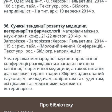
ун-т, Одес. мед. ін-т. - О. ; Херсон : Гельветика, 2014. -
106 с. : рис., табл. - Текст укр., рос. - Бібліогр.
наприкінці ст. - На тит. арк.: 19 вересня 2014 р.
96. Сучасні тенденції розвитку медицини,
ветеринарії та фармакології
: матеріали міжнар.
наук.-практ. конф., 21-22 листоп. 2014 р., м.
Запоріжжя. - Запоріжжя ; Херсон : Гельветика, 2014. -
115 с. : рис., табл. - (Молодий вчений. Конференції). -
Текст укр., рос. - Бібліогр. наприкінці ст.
У матеріалах міжнародної науково-практичної
конференції розглядаються загальні питання
клінічної, теоретичної медицини, а також питання
діагностики і терапії тварин. Збірник адресований
науковцям, викладачам, аспірантам та студентам,
які цікавляться медичними науками та
ветеринарією.
Про бібліотеку