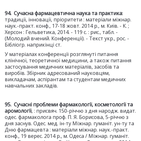
94. Сучасна фармацевтична наука та практика
:
традиції, інновації, пріоритети : матеріали міжнар.
наук.-практ. конф., 17-18 жовт. 2014 р., м. Київ. - К. ;
Херсон : Гельветика, 2014. - 119 с. : рис., табл. -
(Молодий вчений. Конференції). - Текст укр., рос. -
Бібліогр. наприкінці ст.
У матеріалах конференції розглянуті питання
клінічної, теоретичної медицини, а також питання
застосування медичних матеріалів, засобів та
виробів. Збірник адресований науковцям,
викладачам, аспірантам та студентам медичних
навчальних закладів.
95. Сучасні проблеми фармакології, косметології та
аромології
, : присвяч. 150-річчю з дня народж. видат.
одес. фармаколога проф. П. Я. Борисова, 5-річчю з
дня заснув. Одес. мед. ін-ту Міжнар. гуманіт. ун-ту та
Дню фармацевта : матеріали міжнар. наук.-практ.
конф., 19 верес. 2014 р., м. Одеса / Міжнар. гуманіт.