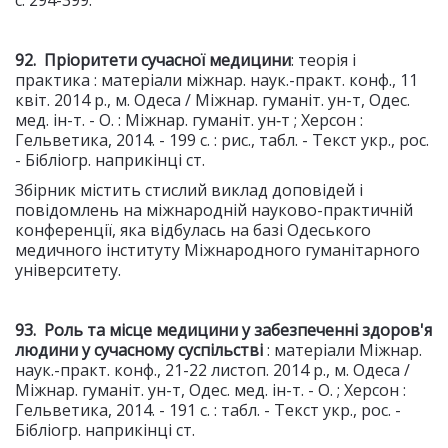
с. 294-399.
92. Пріоритети сучасної медицини
: теорія і
практика : матеріали міжнар. наук.-практ. конф., 11
квіт. 2014 р., м. Одеса / Міжнар. гуманіт. ун-т, Одес.
мед. ін-т. - О. : Міжнар. гуманіт. ун‑т ; Херсон :
Гельветика, 2014. - 199 с. : рис., табл. - Текст укр., рос.
- Бібліогр. наприкінці ст.
Збірник містить стислий виклад доповідей і
повідомлень на міжнародній науково-практичній
конференції, яка відбулась на базі Одеського
медичного інституту Міжнародного гуманітарного
університету.
93. Роль та місце медицини у забезпеченні здоров'я
людини у сучасному суспільстві
: матеріали Міжнар.
наук.-практ. конф., 21-22 листоп. 2014 р., м. Одеса /
Міжнар. гуманіт. ун-т, Одес. мед. ін-т. - О. ; Херсон :
Гельветика, 2014. - 191 с. : табл. - Текст укр., рос. -
Бібліогр. наприкінці ст.