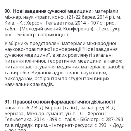
90
. Нові завдання сучасної медицини
: матеріали
міжнар. наук.-практ. конф., (21-22 берез. 2014 р.), м.
Київ. - К. ; Херсон : Гельветика, 2014. - 107 с. : рис.,
табл. - (Молодий вчений. Конференції). - Текст укр.,
рос. - Бібліогр. наприкінці ст.
У збірнику представлені матеріали міжнародної
науково-практичної конференції "Нові завдання
сучасної медицини", в яких розглянуті загальні
питання клінічної, теоретичної медицини, а також
питання застосування медичних матеріалів, засобів
та виробів. Видання адресоване науковцям,
викладачам, аспірантам та студентам вищих
навчальних закладів.
91. Правові основи фармацевтичної діяльності
:
навч. посіб. / В. Д. Берназ [та ін.] ; за заг. ред. В. Д.
Берназа ; Міжнар. гуманіт. ун-т. - О. ; Херсон :
Гельветика, 2014. - 399 с. : табл. - Бібліогр.: с. 287-293
та в підрядк. прим. - Інтернет-ресурси: с. 293 . - Дод.: