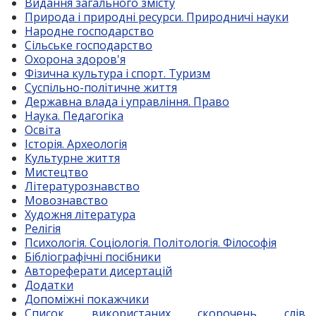
Видання загального змісту
Природа і природні ресурси. Природничі науки
Народне господарство
Сільське господарство
Охорона здоров'я
Фізична культура і спорт. Туризм
Суспільно-політичне життя
Державна влада і управління. Право
Наука. Педагогіка
Освіта
Історія. Археологія
Культурне життя
Мистецтво
Літературознавство
Мовознавство
Художня література
Релігія
Психологія. Соціологія. Політологія. Філософія
Бібліографічні посібники
Автореферати дисертацій
Додатки
Допоміжні покажчики
Список використаних скорочень слів