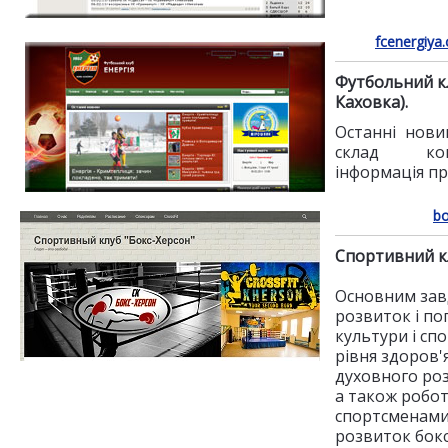
fcenergiya
Футбольний кл
Каховка).
Останні нови
склад ком
інформація пр
bo
Спортивний к
Основним зав
розвиток і по
культури і сп
рівня здоров'я
духовного роз
а також робо
спортсменами-
розвиток бокс