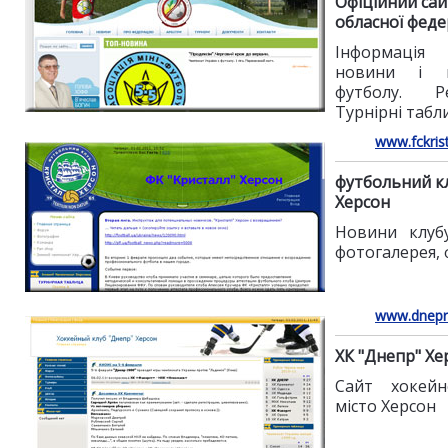
Офіційний сай
обласної феде
Інформація
новини і п
футболу. Р
Турнірні табл
www.fckrist
футбольний кл
Херсон
Новини клубу
фотогалерея,
www.dnepr-
ХК "Днепр" Хе
Сайт хокейн
місто Херсон