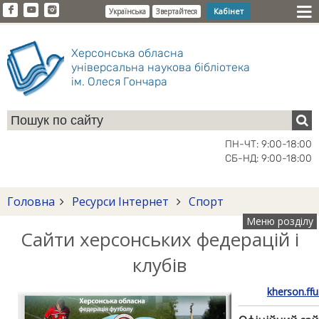
Кабінет
Українська
Звертайтеся
Херсонська обласна
універсальна наукова бібліотека
ім. Олеся Гончара
ПН-ЧТ: 9:00-18:00
СБ-НД: 9:00-18:00
Головна
Ресурси Інтернет
Спорт
Меню розділу
Сайти херсонських федерацій і
клубів
kherson.ffu