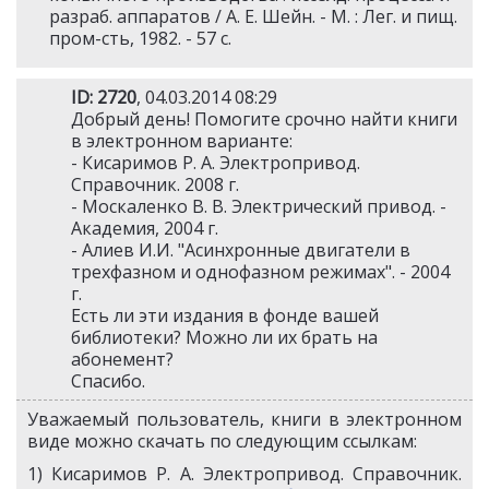
разраб. аппаратов / А. Е. Шейн. - М. : Лег. и пищ.
пром-сть, 1982. - 57 c.
ID: 2720
, 04.03.2014 08:29
Добрый день! Помогите срочно найти книги
в электронном варианте:
- Кисаримов Р. А. Электропривод.
Справочник. 2008 г.
- Москаленко В. В. Электрический привод. -
Академия, 2004 г.
- Алиев И.И. "Асинхронные двигатели в
трехфазном и однофазном режимах". - 2004
г.
Есть ли эти издания в фонде вашей
библиотеки? Можно ли их брать на
абонемент?
Спасибо.
Уважаемый пользователь, книги в электронном
виде можно скачать по следующим ссылкам:
1) Кисаримов Р. А. Электропривод. Справочник.