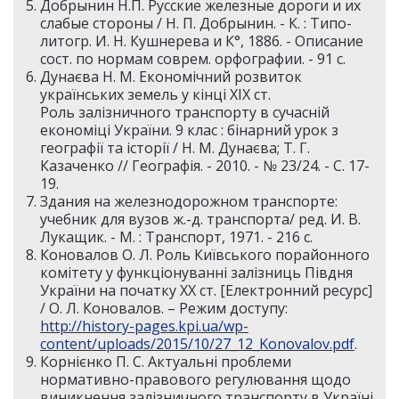
Добрынин Н.П. Русские железные дороги и их
слабые стороны / Н. П. Добрынин. - К. : Типо-
литогр. И. Н. Кушнерева и К°, 1886. - Описание
сост. по нормам соврем. орфографии. - 91 с.
Дунаєва Н. М. Економічний розвиток
українських земель у кінці XIX ст.
Роль залізничного транспорту в сучасній
економіці України. 9 клас : бінарний урок з
географії та історії / Н. М. Дунаєва; Т. Г.
Казаченко // Географія. - 2010. - № 23/24. - С. 17-
19.
Здания на железнодорожном транспорте:
учебник для вузов ж.-д. транспорта/ ред. И. В.
Лукащик. - М. : Транспорт, 1971. - 216 c.
Коновалов О. Л. Роль Київського порайонного
комітету у функціонуванні залізниць Півдня
України на початку XX ст. [Електронний ресурс]
/ О. Л. Коновалов. – Режим доступу:
http://history-pages.kpi.ua/wp-
content/uploads/2015/10/27_12_Konovalov.pdf
.
Корнієнко П. С. Актуальні проблеми
нормативно-правового регулювання щодо
виникнення залізничного транспорту в Україні