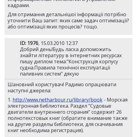
кадрами.
Для отримання детальнішої інформації потрібно
уточнити Ваш запит: яких саме задач оптимізації?
або оптимізації яких процесів? тощо.
ID: 1976
, 15.03.2010 12:37
Добрий день!Будь ласка допоможить
знайти літературу в інтернетних ресурсах
пишу диплом тема:"Конструкція корпусу
судна.Правила технічної експлуатації
паливних систем" дякую
Шановний користувач! Радимо опрацювати
наступні джерела:
1.
http://www.netharbour.ru/library/book
- Морская
электронная библиотека. Раздел "Судовые
двигатели внутреннего сгорания" содержит 26
полнотекстовых книг (обратите внимание также
на другие разделы библиотеки, для скачивания
книг необходима регистрация).