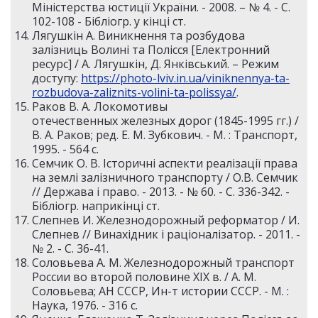
Міністерства юстиції України. - 2008. – № 4. - С.
102-108 - Бібліогр. у кінці ст.
Лягушкін А. Виникнення та розбудова
залізниць Волині та Полісся [Електронний
ресурс] / А. Лягушкін, Д. Янківський. – Режим
доступу:
https://photo-lviv.in.ua/viniknennya-ta-
rozbudova-zaliznits-volini-ta-polissya/
.
Раков В. А. Локомотивы
отечественных железных дорог (1845-1995 гг.) /
В. А. Раков; ред. Е. М. Зубкович. - М. : Транспорт,
1995. - 564 c.
Семчик О. В. Історичні аспекти реалізації права
на землі залізничного транспорту / О.В. Семчик
// Держава і право. - 2013. - № 60. - С. 336-342. -
Бібліогр. наприкінці ст.
Слепнев И. Железнодорожный реформатор / И.
Слепнев // Винахідник і раціоналізатор. - 2011. -
№ 2. - С. 36-41.
Соловьева А. М. Железнодорожный транспорт
России во второй половине XIX в. / А. М.
Соловьева; АН СССР, Ин-т истории СССР. - М. :
Наука, 1976. - 316 c.