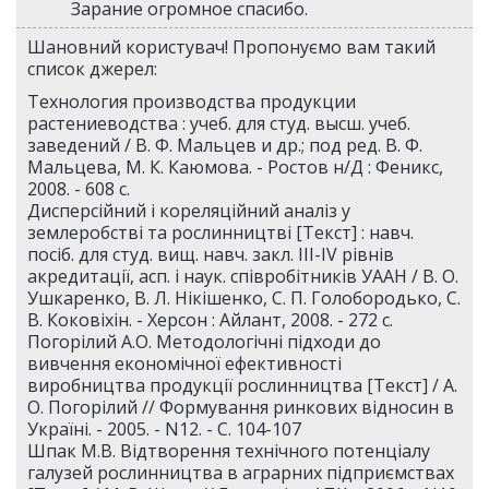
Зарание огромное спасибо.
Шановний користувач! Пропонуємо вам такий
список джерел:
Технология производства продукции
растениеводства : учеб. для студ. высш. учеб.
заведений / В. Ф. Мальцев и др.; под ред. В. Ф.
Мальцева, М. К. Каюмова. - Ростов н/Д : Феникс,
2008. - 608 с.
Дисперсійний і кореляційний аналіз у
землеробстві та рослинництві [Текст] : навч.
посіб. для студ. вищ. навч. закл. III-IV рівнів
акредитації, асп. і наук. співробітників УААН / В. О.
Ушкаренко, В. Л. Нікішенко, С. П. Голобородько, С.
В. Коковіхін. - Херсон : Айлант, 2008. - 272 с.
Погорілий А.О. Методологічні підходи до
вивчення економічної ефективності
виробництва продукції рослинництва [Текст] / А.
О. Погорілий // Формування ринкових відносин в
Україні. - 2005. - N12. - С. 104-107
Шпак М.В. Відтворення технічного потенціалу
галузей рослинництва в аграрних підприємствах