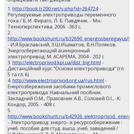
1.
http://book.tr200.net/v.php?id=264724
-
Регулируемые электроприводы переменного
тока / Б. И. Фираго, Л. Б. Павдячик. - Мн.:
Техноперспектива. 2006. -363 с.
2.
http://www.bookshunt.ru/b32690_energosberegayushij_
- И.Я.Браславский, З.Ш.Ишматов, В.Н.Поляков.
Энергосберегающий асинхронный
электропривод; М. АСАРЕМА, 2004 - 202 с
3.
http://electroprivod.kpi.ua/dist_big.html
-
Дистанційний курс "Основи електропривода" (гл.
5 та гл. 6)
4.
http://www.electroprivod.org.ua/rus.html
-
Енергозбереження засобами промислового
електропривода: Навчальний посібник.
Закладний О.М., Праховник А.В., Соловей О.І., -К:
Кондор, 2005. - 408 с
5.
http://www.bookshunt.ru/b42926_elektroprivod._energ
- Электропривод: энерго- и ресурсосбережение :
учеб. пособие для студ. высш. учеб. заведений /