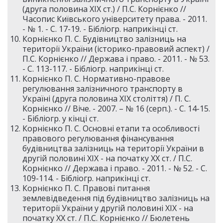
(друга половина XIX ст.) / П.С. Корнієнко //
Часопис Київського університету права. - 2011.
- № 1. - С. 17-19. - Бібліогр. наприкінці ст.
Корнієнко П. С. Будівництво залізниць на
території України (історико-правовий аспект) /
П.С. Корнієнко // Держава і право. - 2011. - № 53.
- С. 113-117. - Бібліогр. наприкінці ст.
Корнієнко П. С. Нормативно-правове
регулювання залізничного транспорту в
Україні (друга половина XIX століття) / П. С.
Корнієнко // Віче. - 2007. – № 16 (серп.). - С. 14-15.
- Бібліогр. у кінці ст.
Корнієнко П. С. Основні етапи та особливості
правового регулювання фінансування
будівництва залізниць на території України в
другій половині XIX - на початку XX ст. / П.С.
Корнієнко // Держава і право. - 2011. - № 52. - С.
109-114. - Бібліогр. наприкінці ст.
Корнієнко П. С. Правові питання
землевідведення під будівництво залізниць на
території України у другій половині XIX - на
початку XX ст. / П.С. Корнієнко // Бюлетень