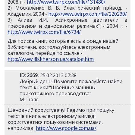
2008 г. -
http://www.twirpx.com/file/131430/
2) Москаленко В. В. Электрический привод. -
Академия, 2004 -
http://www.twirpx.com/file/220230/
3) Алиев И.И. "Асинхронные двигатели в
трехфазном и однофазном режимах". - 2004 г. -
http://www.twirpx.com/file/6734/
Для поиска книг, которые есть в фонде нашей
библиотеки, воспользуйтесь электронным
каталогом, перейдя по ссылке -
http://www.lib.kherson.ua/catalog.htm
.
ID: 2669
, 25.02.2013 07:38
Добрый день! Помогите пожалуйста найти
текст кники:"Швейные машины
трикотажного производства"
М. Гюле
Шановний користувачу! Радимо при пошуку
текстів книг в електронному вигляді
користуватися пошуковими системами,
наприклад,
http://www.google.com.ua/
.