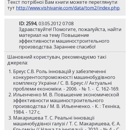
Текст потрібної Вам книги можете переглянути
тут
http://www.vishivanie.com/data/tom2/index.php
.
ID: 2594
, 03.05.2012 07:08
Здравствуйте! Помогите, пожалуйста, найти
материал на тему Повышение
эффективности машиностроительного
производства. Зараннее спасибо!
Шановний користувач, рекомендуємо такі
джерела:
Бреус С.В. Роль інновацій у забезпеченні
конкурентоспроможності машинобудівного
комплексу України / С. В. Бреус // Актуальні
проблеми економіки. - 2006. - № 1. - С. 162-169.
Ильенченко М. В. Повышение экономической
эффективности машиностроительного
производства / М. В. Ильенченко. - К. : Техніка,
1984. - 127 c.
Макаришева Т. С. Реальні інновації
машинобудівної галузі / Т. С. Макаришева, Є. А.
Єрьомкін // Наука та інновації. - 2010. - № 4. - С.