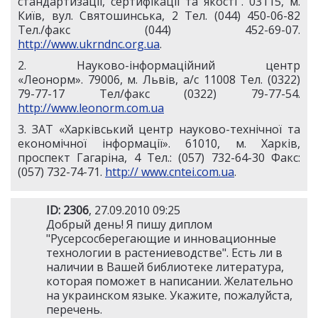
стандартизації, сертифікації та якості”. 03115, м.
Київ, вул. Святошинська, 2 Тел. (044) 450-06-82
Тел./факс (044) 452-69-07.
http://www.ukrndnc.org.ua
.
2. Науково-інформаційний центр
«Леонорм». 79006, м. Львів, а/с 11008 Тел. (0322)
79-77-17 Тел/факс (0322) 79-77-54.
http://www.leonorm.com.ua
3. ЗАТ «Харківський центр науково-технічної та
економічної інформації». 61010, м. Харків,
проспект Гагаріна, 4 Тел.: (057) 732-64-30 Факс:
(057) 732-74-71.
http:// www.cntei.com.ua
.
ID: 2306
, 27.09.2010 09:25
Добрый день! Я пишу диплом
"Русерсосберегающие и инновационные
технологии в растениеводстве". Есть ли в
наличии в Вашей библиотеке литература,
которая поможет в написании. Желательно
на украинском языке. Укажите, пожалуйста,
перечень.