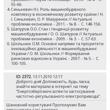
55-66.
Синькевич Н.І. Роль машинобудівного
комплексу в економічному розвитку країни / Н.
І. Синькевич, О. Р. Мазуренок // Актуальні
проблеми економіки. - 2011. - № 8. - С. 148-156.
Шапуров О.О. Стан і тенденції розвитку
машинобудування / О. О. Шапуров // Актуальні
проблеми економіки. - 2009. - № 3. - С. 57-63.
Шкільнюк О.М. Основні напрями та пріоритети
інноваційної діяльності в машинобудуванні
України / О. М. Шкільнюк // Формування
ринкових відносин в Україні. - 2007. - № 5. - С.
100-105.
ID: 2372
, 13.11.2010 12:17
Доброго дня! Допоможіть, будь ласка,
знайти матеріали в інтернет на тему
"Енергозберігаючі аспекти застосування
частотно-регульованого електропривода".
Шановний користувач! Пропонуємо Вам
опрацювати такі джерела: