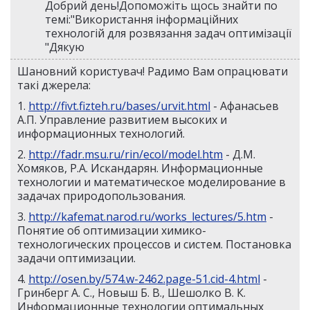
Добрий день!Допоможіть щось знайти по
темі:"Використання інформаційних
технологій для розвязання задач оптимізації
"Дякую
Шановний користувач! Радимо Вам опрацювати
такі джерела:
1.
http://fivt.fizteh.ru/bases/urvit.html
- Афанасьев
А.П. Управление развитием высоких и
информационных технологий.
2.
http://fadr.msu.ru/rin/ecol/model.htm
- Д.М.
Хомяков, Р.А. Искандарян. Информационные
технологии и математическое моделирование в
задачах природопользования.
3.
http://kafemat.narod.ru/works_lectures/5.htm
-
Понятие об оптимизации химико-
технологических процессов и систем. Постановка
задачи оптимизации.
4.
http://osen.by/574.w-2462.page-51.cid-4.html
-
Гринберг А. С., Новыш Б. В., Шешолко В. К.
Информационные технологии оптимальных