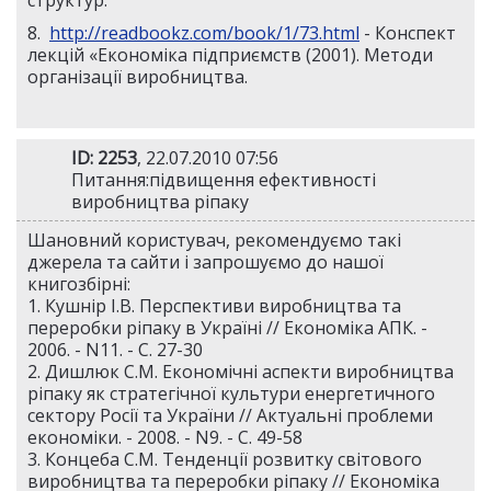
структур.
8.
http://readbookz.com/book/1/73.html
- Конспект
лекцій «Економіка підприємств (2001). Методи
організації виробництва.
ID: 2253
, 22.07.2010 07:56
Питання:підвищення ефективності
виробництва ріпаку
Шановний користувач, рекомендуємо такі
джерела та сайти і запрошуємо до нашої
книгозбірні:
1. Кушнір І.В. Перспективи виробництва та
переробки ріпаку в Україні // Економіка АПК. -
2006. - N11. - С. 27-30
2. Дишлюк С.М. Економічні аспекти виробництва
ріпаку як стратегічної культури енергетичного
сектору Росії та України // Актуальні проблеми
економіки. - 2008. - N9. - С. 49-58
3. Концеба С.М. Тенденції розвитку світового
виробництва та переробки ріпаку // Економіка