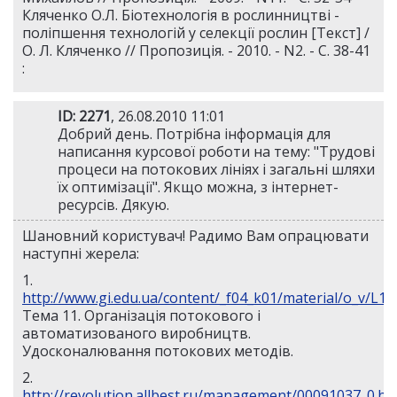
Кляченко О.Л. Біотехнологія в рослинництві -
поліпшення технологій у селекції рослин [Текст] /
О. Л. Кляченко // Пропозиція. - 2010. - N2. - С. 38-41
:
ID: 2271
, 26.08.2010 11:01
Добрий день. Потрібна інформація для
написання курсової роботи на тему: "Трудові
процеси на потокових лініях і загальні шляхи
їх оптимізації". Якщо можна, з інтернет-
ресурсів. Дякую.
Шановний користувач! Радимо Вам опрацювати
наступні жерела:
1.
http://www.gi.edu.ua/content/_f04_k01/material/o_v/L11
Тема 11. Організація потокового і
автоматизованого виробництв.
Удосконалювання потокових методів.
2.
http://revolution.allbest.ru/management/00091037_0.ht