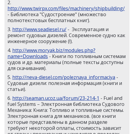
2.
http://www.twirpx.com/files/machinery/shipbuilding/
- Библиотека "Судостроение" (множество
полнотекстовых бесплатных книг).
3.
http://www.seadiesel.ru/
- Эксплуатация и
ремонт судовых дизелей. Современное судно как
инженерное сооружение (!).
4.
http://www.moryak.biz/modules.php?
name=Downloads
- Книги по топливным системам
судов и др. материалы (полные тексты доступны
для скачивания).
5.
http://neva-diesel.com/poleznaya_informaciya
-
Судовые дизели: полезная информация (книги и
статьи).
6.
http://seaman.ucoz.ua/forum/23-214-1
- Fuel and
fuel Systems – Электронная библиотека Судового
Механика: Книга: Топливо и топливные системы.
Электронная книга для механиков. (все книги
которые представлены в данном разделе
требуют некоторой оплаты, стоимость зависит