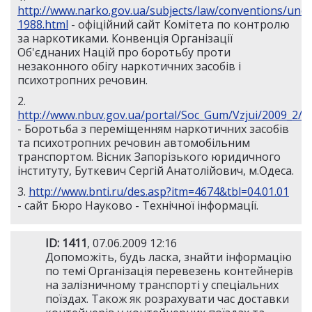
http://www.narko.gov.ua/subjects/law/conventions/uno-
1988.html
- офіційний сайт Комітета по контролю
за наркотиками. Конвенція Організації
Об'єднаних Націй про боротьбу проти
незаконного обігу наркотичних засобів і
психотропних речовин.
2.
http://www.nbuv.gov.ua/portal/Soc_Gum/Vzjui/2009_2/2
- Боротьба з переміщенням наркотичних засобів
та психотропних речовин автомобільним
транспортом. Вісник Запорізького юридичного
інституту, Буткевич Сергій Анатолійович, м.Одеса.
3.
http://www.bnti.ru/des.asp?itm=4674&tbl=04.01.01
- сайт Бюро Науково - Технічної інформації.
ID: 1411
, 07.06.2009 12:16
Допоможіть, будь ласка, знайти інформацію
по темі Організація перевезень контейнерів
на залізничному транспорті у спеціальних
поїздах. Також як розрахувати час доставки