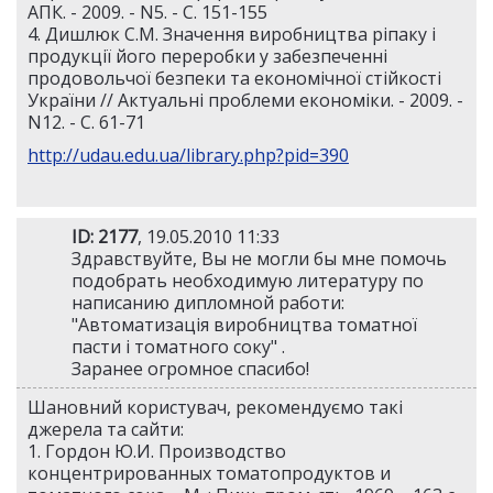
АПК. - 2009. - N5. - С. 151-155
4. Дишлюк С.М. Значення виробництва ріпаку і
продукції його переробки у забезпеченні
продовольчої безпеки та економічної стійкості
України // Актуальні проблеми економіки. - 2009. -
N12. - С. 61-71
http://udau.edu.ua/library.php?pid=390
ID: 2177
, 19.05.2010 11:33
Здравствуйте, Вы не могли бы мне помочь
подобрать необходимую литературу по
написанию дипломной работи:
"Автоматизація виробництва томатної
пасти і томатного соку" .
Заранее огромное спасибо!
Шановний користувач, рекомендуємо такі
джерела та сайти:
1. Гордон Ю.И. Производство
концентрированных томатопродуктов и