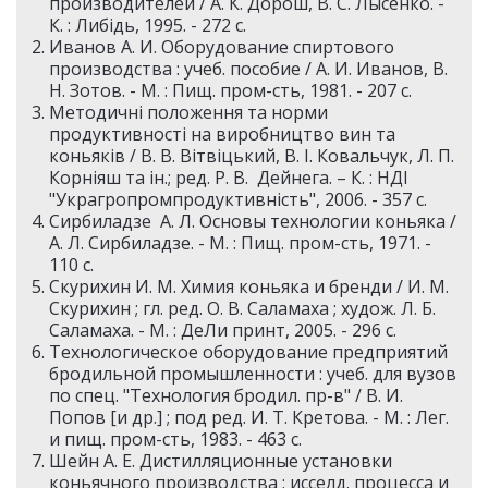
производителей / А. К. Дорош, В. С. Лысенко. -
К. : Либідь, 1995. - 272 c.
Иванов А. И. Оборудование спиртового
производства : учеб. пособие / А. И. Иванов, В.
Н. Зотов. - М. : Пищ. пром-сть, 1981. - 207 c.
Методичні положення та норми
продуктивності на виробництво вин та
коньяків / В. В. Вітвіцький, В. І. Ковальчук, Л. П.
Корніяш та ін.; ред. Р. В. Дейнега. – К. : НДІ
"Украгропромпродуктивність", 2006. - 357 с.
Сирбиладзе А. Л. Основы технологии коньяка /
А. Л. Сирбиладзе. - М. : Пищ. пром-сть, 1971. -
110 c.
Скурихин И. М. Химия коньяка и бренди / И. М.
Скурихин ; гл. ред. О. В. Саламаха ; худож. Л. Б.
Саламаха. - М. : ДеЛи принт, 2005. - 296 с.
Технологическое оборудование предприятий
бродильной промышленности : учеб. для вузов
по спец. "Технология бродил. пр-в" / В. И.
Попов [и др.] ; под ред. И. Т. Кретова. - М. : Лег.
и пищ. пром-сть, 1983. - 463 c.
Шейн А. Е. Дистилляционные установки
коньячного производства : исселд. процесса и