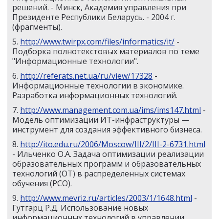
решений. - Минск, Академия управления при
Президенте Республики Беларусь. - 2004 г.
(фрагменты).
5.
http://www.twirpx.com/files/informatics/it/
-
Подборка полнотекстовых материалов по теме
"Информационные технологии".
6.
http://referats.net.ua/ru/view/17328
-
Информационные технологии в экономике.
Разработка информационных технологий.
7.
http://www.management.com.ua/ims/ims147.html
-
Модель оптимизации ИТ-инфраструктуры —
инструмент для создания эффективного бизнеса.
8.
http://ito.edu.ru/2006/Moscow/III/2/III-2-6731.html
- Ильченко О.А. Задача оптимизации реализации
образовательных программ и образовательных
технологий (ОТ) в распределенных системах
обучения (РСО).
9.
http://www.mevriz.ru/articles/2003/1/1648.html
-
Гутгарц Р.Д. Использование новых
информационных технологий в управлении