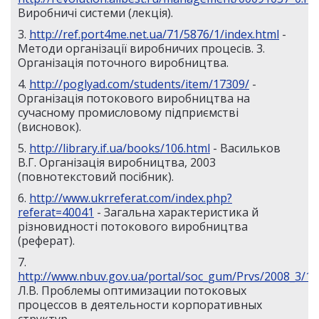
Виробничi системи (лекція).
3.
http://ref.port4me.net.ua/71/5876/1/index.html
-
Методи організації виробничих процесів. 3.
Організація поточного виробництва.
4.
http://poglyad.com/students/item/17309/
-
Організація потокового виробництва на
сучасному промисловому підприємстві
(висновок).
5.
http://library.if.ua/books/106.html
- Васильков
В.Г. Організація виробництва, 2003
(повнотекстовий посібник).
6.
http://www.ukrreferat.com/index.php?
referat=40041
- Загальна характеристика й
різновидності потокового виробництва
(реферат).
7.
http://www.nbuv.gov.ua/portal/soc_gum/Prvs/2008_3/10
Л.В. Проблемы оптимизации потоковых
процессов в деятельности корпоративных