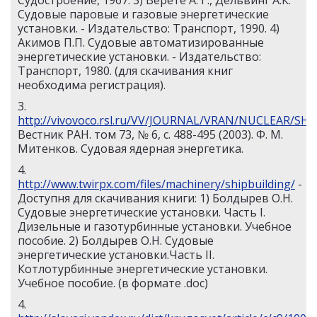
Судостроение, 1967. 3) Верете А. Г., Дельвинг А.К.
Судовые паровые и газовые энергетические
установки. - Издательство: Транспорт, 1990. 4)
Акимов П.П. Судовые автоматизированные
энергетические установки. - Издательство:
Транспорт, 1980. (для скачивания книг
необходима регистрация).
3.
http://vivovoco.rsl.ru/VV/JOURNAL/VRAN/NUCLEAR/SH
Вестник РАН. том 73, № 6, с. 488-495 (2003). Ф. М.
Митенков. Судовая ядерная энергетика.
4.
http://www.twirpx.com/files/machinery/shipbuilding/
-
Доступня для скачивания книги: 1) Болдырев О.Н.
Судовые энергетические установки. Часть I.
Дизельные и газотурбинные установки. Учебное
пособие. 2) Болдырев О.Н. Судовые
энергетические установки.Часть II.
Котлотурбинные энергетические установки.
Учебное пособие. (в формате .doc)
4.