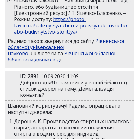
Яцечко-Блаженко Т.
Залізниця через Полісся до
Рівного, або будівництво століття
[Електронний ресурс] / Т. Яцечко-Блаженко. –
Режим доступу:
https://photo-
lviv.in.ua/zaliznytsya-cherez-polissya-do-rivnoho-
abo-budivnytstvo-stolittya/
.
Радимо також звернутися до сайту
Рівненської
обласної універсальної
наукової
бібліотеки та
Рівненської обласної
бібліотеки для молод
і.
ID: 2891
, 10.09.2020 11:09
Доброго дня!Як замовити у вашій бібліотеці
список джерел на тему: Деметалізація
коньяків?
Шановний користувачу! Радимо опрацювати
наступні джерела:
Дорош А. К. Производство спиртных напитков :
сырье, аппараты, технологии получения
спирта и водки с рек. для индивид.