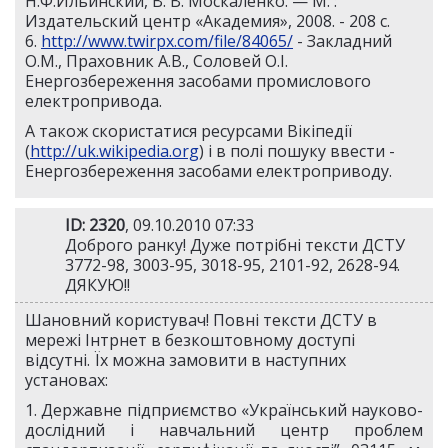
Н.Ф.Ильинский, В. В. Москаленко. — М. :
Издательский центр «Академия», 2008. - 208 с.
6.
http://www.twirpx.com/file/84065/
- Закладний
О.М., Праховник А.В., Соловей О.І.
Енергозбереження засобами промислового
електропривода.
А також скористатися ресурсами Вікіпедії
(
http://uk.wikipedia.org
) і в полі пошуку ввести -
Енергозбереження засобами електроприводу.
ID: 2320
, 09.10.2010 07:33
Доброго ранку! Дуже потрібні тексти ДСТУ
3772-98, 3003-95, 3018-95, 2101-92, 2628-94.
ДЯКУЮ!!
Шановний користувач! Повні тексти ДСТУ в
мережі Інтрнет в безкоштовному доступі
відсутні. Їх можна замовити в наступних
установах:
1. Державне підприємство «Український науково-
дослідний і навчальний центр проблем