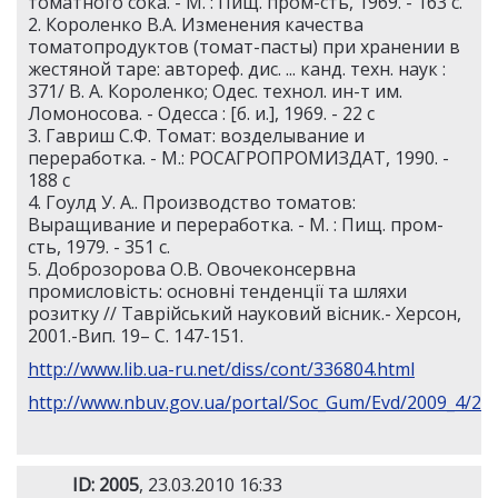
томатного сока. - М. : Пищ. пром-сть, 1969. - 163 c.
2. Короленко В.А. Изменения качества
томатопродуктов (томат-пасты) при хранении в
жестяной таре: автореф. дис. ... канд. техн. наук :
371/ В. А. Короленко; Одес. технол. ин-т им.
Ломоносова. - Одесса : [б. и.], 1969. - 22 c
3. Гавриш С.Ф. Томат: возделывание и
переработка. - М.: РОСАГРОПРОМИЗДАТ, 1990. -
188 c
4. Гоулд У. А.. Производство томатов:
Выращивание и переработка. - М. : Пищ. пром-
сть, 1979. - 351 c.
5. Доброзорова О.В. Овочеконсервна
промисловість: основні тенденції та шляхи
розитку // Таврійський науковий вісник.- Херсон,
2001.-Вип. 19– С. 147-151.
http://www.lib.ua-ru.net/diss/cont/336804.html
http://www.nbuv.gov.ua/portal/Soc_Gum/Evd/2009_4/26.
ID: 2005
, 23.03.2010 16:33