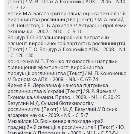
[Текст] / М. В. Шпак // Економіка АПК. - 2006. - N10.
- С. 7-12
Босий М.А. Багатокритеріальна оцінка технологій
виробництва рослинництва [Текст] / М. А. Босий,
І. В. Лобастов, С. В. Архипов // Актуальні проблеми
економіки. - 2007. - N10. - С. 5-10
Бондур Т.О. Загальновиробничі витрати як
елемент виробничої собівартості в рослинництві
[Текст] / Т. О. Бондур // Економіка АПК. - 2008. - N1.
- С. 126-130
Кононенко М.П. Техніко-технологічні напрями
підвищення ефективності виробництва
продукції рослинництва [Текст] / М. П. Кононенко
// Економіка АПК. - 2008. - N8. - С. 67-74
Ярема Я.Р. Державна фінансова підтримка
рослинництва в Україні [Текст] / Я. Р. Ярема //
Економіка. Фінанси. Право. - 2009. - N1. - С. 20-23
Безуглий М.Д. Сучасні біотехнології у
рослинництві [Текст] / М. Д. Безуглий // Вісник
аграрної науки. - 2009. - N9. - С. 5-7
Михайлов Ю. Біоінженерія покладе край
традиційній селекції в рослинництві? [Текст] / Ю.
Михайлов // Пропозиція. - 2009. - N11. - С. 52-54