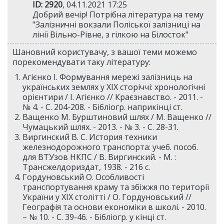
ID: 2920
, 04.11.2021 17:25
Добрий вечір! Потрібна література на тему
"Залізничні вокзали Поліської залізниці на
лінії Вільно-Рівне, з гілкою на Білосток"
Шановний користувачу, з вашої теми можемо
порекомендувати таку літературу:
Агієнко І. Формування мережі залізниць на
українських землях у XIX сторіччі: хронологічні
орієнтири / І. Агієнко // Краєзнавство. - 2011. -
№ 4. - С. 204-208. - Бібліогр. наприкінці ст.
Ващенко М. Бурштиновий шлях / М. Ващенко //
Чумацький шлях. - 2013. - № 3. - С. 28-31.
Виргинский В. С. История техники
железнодорожного транспорта: учеб. пособ.
для ВТУзов НКПС / В. Виргинский. - М. :
Трансжелдориздат, 1938. - 216 c.
Гордуновський О. Особливості
транспортування краму та збіжжя по території
України у XIX столітті / О. Гордуновський //
Географія та основи економіки в школі. - 2010.
– № 10. - С. 39-46. - Бібліогр. у кінці ст.