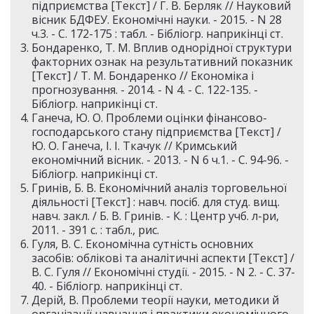
підприємства [Текст] / Г. В. Берляк // Науковий
вісник БДФЕУ. Економічні науки. - 2015. - N 28
ч.3. - С. 172-175 : табл. - Бібліогр. наприкінці ст.
Бондаренко, Т. М. Вплив однорідної структури
факторних ознак на результативний показник
[Текст] / Т. М. Бондаренко // Економіка і
прогнозування. - 2014. - N 4. - С. 122-135. -
Бібліогр. наприкінці ст.
Ганеча, Ю. О. Проблеми оцінки фінансово-
господарського стану підприємства [Текст] /
Ю. О. Ганеча, І. І. Ткачук // Кримський
економічний вісник. - 2013. - N 6 ч.1. - С. 94-96. -
Бібліогр. наприкінці ст.
Гринів, Б. В. Економічний аналіз торговельної
діяльності [Текст] : навч. посіб. для студ. вищ.
навч. закл. / Б. В. Гринів. - К. : Центр учб. л-ри,
2011. - 391 с. : табл., рис.
Гуля, В. С. Економічна сутність основних
засобів: облікові та аналітичні аспекти [Текст] /
В. С. Гуля // Економічні студії. - 2015. - N 2. - С. 37-
40. - Бібліогр. наприкінці ст.
Дерій, В. Проблеми теорії науки, методики й