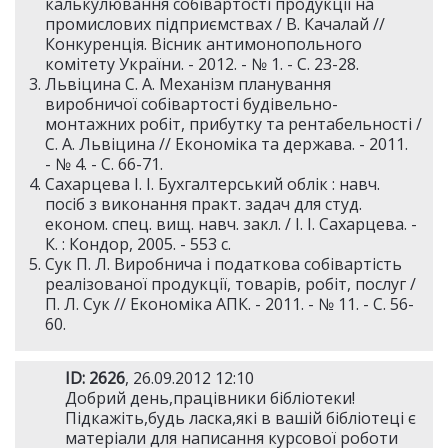
калькулювання собівартості продукції на
промислових підприємствах / В. Качалай //
Конкуренція. Вісник антимонопольного
комітету України. - 2012. - № 1. - С. 23-28.
Львіцина С. А. Механізм планування
виробничої собівартості будівельно-
монтажних робіт, прибутку та рентабельності /
С. А. Львіцина // Економіка та держава. - 2011.
- № 4. - С. 66-71.
Сахарцева І. І. Бухгалтерський облік : навч.
посіб з виконання практ. задач для студ.
економ. спец. вищ. навч. закл. / І. І. Сахарцева. -
К. : Кондор, 2005. - 553 с.
Сук П. Л. Виробнича і податкова собівартість
реалізованої продукції, товарів, робіт, послуг /
П. Л. Сук // Економіка АПК. - 2011. - № 11. - С. 56-
60.
ID: 2626
, 26.09.2012 12:10
Добрий день,працівники бібліотеки!
Підкажіть,будь ласка,які в вашій бібліотеці є
матеріали для написання курсової роботи