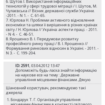
6. Шутов І. Використання інформаційних
технологій у сфері трудової міграції / І. Шутов, М.
Чулаєвська // Вісник державної служби України.
-2011. - N 1. - С. 61-65.
7. Юрлова Н. Проблеми активного відновлення
економіки та шляхи її вирішення в різних країнах
світу / Н. Юрлова // Україна: аспекти праці. - 2011.
- N 4. - С. 46-51.
8. Ярошенко В. І. Передумови розвитку
професійного ринку праці / В. І. Ярошенко //
Формування ринкових відносин в Україні. - 2011. -
N 3. - С. 199-204.
ID: 2591
, 03.04.2012 13:47
Допоможіть будь-ласка знайти інформацію
на наукове есе на тему : Державне
управління місцевими фінансами. Дякую
Шановний користувач, рекомендуємо такі
джерела:
Бондарук Т. Г. Організація управління
місцевими фінансами в контексті світового