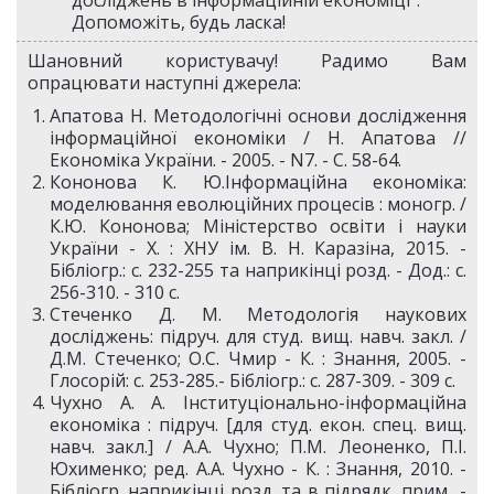
досліджень в інформаційній економіці".
Допоможіть, будь ласка!
Шановний користувачу! Радимо Вам
опрацювати наступні джерела:
Апатова Н. Методологічні основи дослідження
інформаційної економіки / Н. Апатова //
Економіка України. - 2005. - N7. - С. 58-64.
Кононова К. Ю.Інформаційна економіка:
моделювання еволюційних процесів : моногр. /
К.Ю. Кононова; Міністерство освіти і науки
України - Х. : ХНУ ім. В. Н. Каразіна, 2015. -
Бібліогр.: с. 232-255 та наприкінці розд. - Дод.: с.
256-310. - 310 с.
Стеченко Д. М. Методологія наукових
досліджень: підруч. для студ. вищ. навч. закл. /
Д.М. Стеченко; О.С. Чмир - К. : Знання, 2005. -
Глосорій: с. 253-285.- Бібліогр.: с. 287-309. - 309 с.
Чухно А. А. Інституціонально-інформаційна
економіка : підруч. [для студ. екон. спец. вищ.
навч. закл.] / А.А. Чухно; П.М. Леоненко, П.І.
Юхименко; ред. А.А. Чухно - К. : Знання, 2010. -
Бібліогр. наприкінці розд. та в підрядк. прим.. -