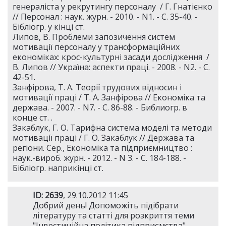
генераліста у рекрутингу персоналу / Г. Гнатієнко
// Персонал : наук. журн. - 2010. - N1. - С. 35-40. -
Бібліогр. у кінці ст.
Липов, В. Проблеми запозичення систем
мотивації персоналу у трансформаційних
економіках: крос-культурні засади дослідження /
В. Липов // Україна: аспекти праці. - 2008. - N2. - С.
42-51.
Занфірова, Т. А. Теорії трудових відносин і
мотивації праці / Т. А. Занфірова // Економіка та
держава. - 2007. - N7. - С. 86-88. - Библиогр. в
конце ст. .
Закаблук, Г. О. Тарифна система моделі та методи
мотивації праці / Г. О. Закаблук // Держава та
регіони. Сер., Економіка та підприємництво :
наук.-вироб. журн. - 2012. - N 3. - С. 184-188. -
Бібліогр. наприкінці ст.
ID: 2639
, 29.10.2012 11:45
Добрий день! Допоможіть підібрати
літературу та статті для розкриття теми
"Інвестиційна політика підприємства".