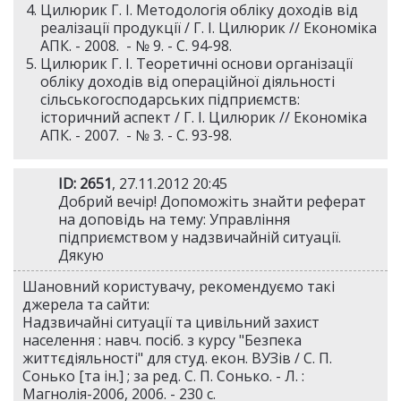
Цилюрик Г. І. Методологія обліку доходів від
реалізації продукції / Г. І. Цилюрик // Економіка
АПК. - 2008. - № 9. - С. 94-98.
Цилюрик Г. І. Теоретичні основи організації
обліку доходів від операційної діяльності
сільськогосподарських підприємств:
історичний аспект / Г. І. Цилюрик // Економіка
АПК. - 2007. - № 3. - С. 93-98.
ID: 2651
, 27.11.2012 20:45
Добрий вечір! Допоможіть знайти реферат
на доповідь на тему: Управління
підприємством у надзвичайній ситуації.
Дякую
Шановний користувачу, рекомендуємо такі
джерела та сайти:
Надзвичайні ситуації та цивільний захист
населення : навч. посіб. з курсу "Безпека
життєдіяльності" для студ. екон. ВУЗів / С. П.
Сонько [та ін.] ; за ред. С. П. Сонько. - Л. :
Магнолія-2006, 2006. - 230 с.