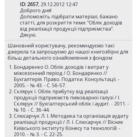
ID: 2657
, 29.12.2012 12:47
Доброго дня!
Допоможіть підібрати матеріал, бажано
статті, для розкриття теми: "Облік доходів
від реалізації продукції підприємства".
Дякую.
Шановний користувачу, рекомендуємо такі
джерела та запрошуємо до нашої книгозбірні для
більш детального ознайомлення з фондом:
Бондаренко О. Облік доходів і витрат у
міжсезонний період / О. Бондаренко //
Бухгалтерія. Право. Податки. Консультації. -
2005. - № 43. - С. 56-57.
Склярук І. Облік прибутку від реалізації
продукції підприємств пивоварної галузі / І.
Склярук // Бухгалтерський облік і аудит. - 2011. -
№ 10. - С. 36-44.
Слюсарчук Л. І. Методика та організація аудиту
реалізації продукції / Л. І. Слюсарчук // Вісник
Київського інституту бізнесу та технологій. -
2010. - № 3. - С. 22-25.