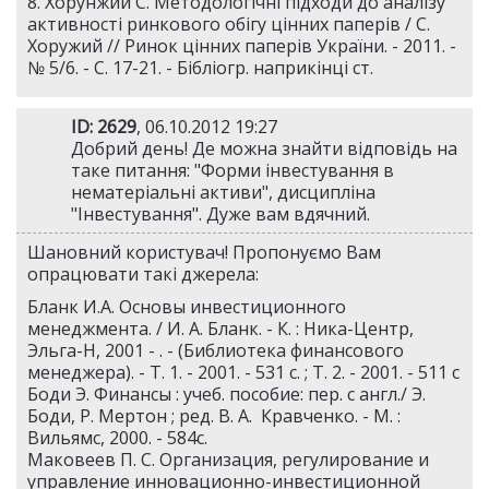
8. Хорунжий С. Методологічні підходи до аналізу
активності ринкового обігу цінних паперів / С.
Хоружий // Ринок цінних паперів України. - 2011. -
№ 5/6. - С. 17-21. - Бібліогр. наприкінці ст.
ID: 2629
, 06.10.2012 19:27
Добрий день! Де можна знайти відповідь на
таке питання: "Форми інвестування в
нематеріальні активи", дисципліна
"Інвестування". Дуже вам вдячний.
Шановний користувач! Пропонуємо Вам
опрацювати такі джерела:
Бланк И.А. Основы инвестиционного
менеджмента. / И. А. Бланк. - К. : Ника-Центр,
Эльга-Н, 2001 - . - (Библиотека финансового
менеджера). - Т. 1. - 2001. - 531 c. ; Т. 2. - 2001. - 511 c
Боди Э. Финансы : учеб. пособие: пер. с англ./ Э.
Боди, Р. Мертон ; ред. В. А. Кравченко. - М. :
Вильямс, 2000. - 584c.
Маковеев П. С. Организация, регулирование и
управление инновационно-инвестиционной