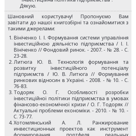
Дякую.
Шановний користувачу! Пропонуємо Вам
завітати до нашої книгозбірні та ознайомитися з
такими джерелами:
Вініченко І. І. Формування системи управління
інвестиційною діяльністю підприємства / І. І.
Вініченко // Фондовий ринок. - 2007. - № 28. - С.
23-28.
Литюга Ю. В. Технологія формування та
розвитку інвестиційного потенціалу
підприємств / Ю. В. Литюга // Формування
ринкових відносин в Україні. - 2008. - № 10. - С.
76-83.
Тодоряк О. Г. Особливості розробки
інвестиційної політики підприємства в умовах
фінансово-економічної кризи / О. Г. Тодоряк //
Актуальні проблеми економіки. - 2010. - № 10. -
С. 73-77.
Хотомлянський А. Л. Ранжирование
инвестиционных проектов как инструмент
формирования портфеля реальных