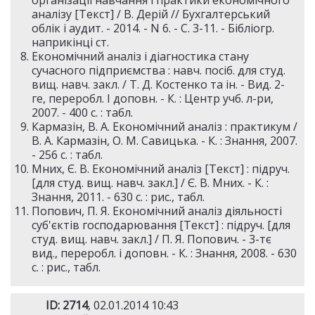
організації навчання і практики економічного
аналізу [Текст] / В. Дерій // Бухгалтерський
облік і аудит. - 2014. - N 6. - С. 3-11. - Бібліогр.
наприкінці ст.
Економічний аналіз і діагностика стану
сучасного підприємства : навч. посіб. для студ.
вищ. навч. закл. / Т. Д. Костенко та ін. - Вид. 2-
ге, переробл. І доповн. - К. : Центр учб. л-ри,
2007. - 400 с. : табл.
Кармазін, В. А. Економічний аналіз : практикум /
В. А. Кармазін, О. М. Савицька. - К. : Знання, 2007.
- 256 с. : табл.
Мних, Є. В. Економічний аналіз [Текст] : підруч.
[для студ. вищ. навч. закл.] / Є. В. Мних. - К. :
Знання, 2011. - 630 с. : рис., табл.
Попович, П. Я. Економічний аналіз діяльності
суб'єктів господарювання [Текст] : підруч. [для
студ. вищ. навч. закл.] / П. Я. Попович. - 3-тє
вид., переробл. і доповн. - К. : Знання, 2008. - 630
с. : рис., табл.
ID: 2714
, 02.01.2014 10:43