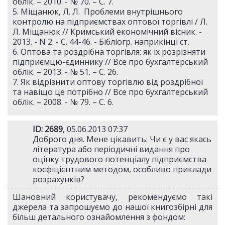
облік. – 2010. - № 70. – С. 7.
5. Міщанюк, Л. Л. Проблеми внутрішнього
контролю на підприємствах оптової торгівлі / Л.
Л. Міщанюк // Кримський економічний вісник. -
2013. - N 2. - С. 44-46. - Бібліогр. наприкінці ст.
6. Оптова та роздрібна торгівля: як їх розрізняти
підприємцю-єдиннику // Все про бухгалтерський
облік. – 2013. - № 51. – С. 26.
7. Як відрізнити оптову торгівлю від роздрібної
та навіщо це потрібно // Все про бухгалтерський
облік. – 2008. - № 79. – С. 6.
ID: 2689
, 05.06.2013 07:37
Доброго дня. Мене цікавить: Чи є у вас якась
література або періодичні видання про
оцінку трудового потенціалу підприємства
коєфіцієнтним методом, особливо приклади
розрахунків?
Шановний користувачу, рекомендуємо такі
джерела та запрошуємо до нашої книгозбірні для
більш детального ознайомлення з фондом: