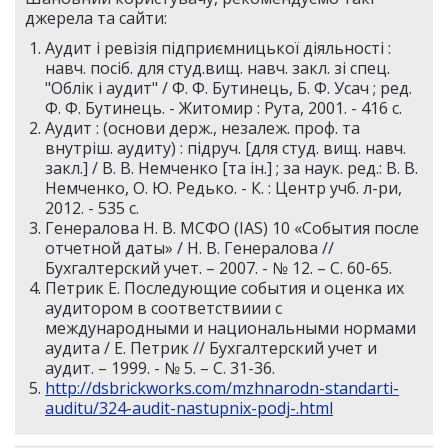
джерела та сайти:
Аудит і ревізія підприємницької діяльності :
навч. посiб. для студ.вищ. навч. закл. зi спец.
"Облiк i аудит" / Ф. Ф. Бутинець, Б. Ф. Усач ; ред.
Ф. Ф. Бутинець. - Житомир : Рута, 2001. - 416 c.
Аудит : (основи держ., незалеж. проф. та
внутріш. аудиту) : підруч. [для студ. вищ. навч.
закл.] / В. В. Немченко [та ін.] ; за наук. ред.: В. В.
Немченко, О. Ю. Редько. - К. : Центр учб. л-ри,
2012. - 535 с.
Генералова Н. В. МСФО (IAS) 10 «События после
отчетной даты» / Н. В. Генералова //
Бухгалтерский учет. – 2007. - № 12. – С. 60-65.
Петрик Е. Последующие события и оценка их
аудитором в соответствиии с
международными и национальными нормами
аудита / Е. Петрик // Бухгалтерский учет и
аудит. – 1999. - № 5. – С. 31-36.
http://dsbrickworks.com/mzhnarodn-standarti-
auditu/324-audit-nastupnix-podj-.html