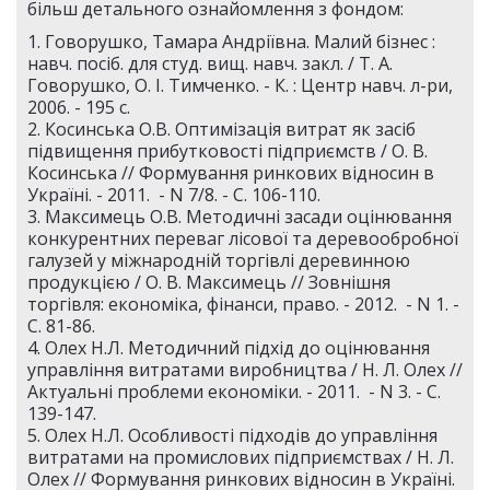
більш детального ознайомлення з фондом:
1. Говорушко, Тамара Андріївна. Малий бізнес :
навч. посіб. для студ. вищ. навч. закл. / Т. А.
Говорушко, О. І. Тимченко. - К. : Центр навч. л-ри,
2006. - 195 с.
2. Косинська О.В. Оптимізація витрат як засіб
підвищення прибутковості підприємств / О. В.
Косинська // Формування ринкових відносин в
Україні. - 2011. - N 7/8. - С. 106-110.
3. Максимець О.В. Методичні засади оцінювання
конкурентних переваг лісової та деревообробної
галузей у міжнародній торгівлі деревинною
продукцією / О. В. Максимець // Зовнішня
торгівля: економіка, фінанси, право. - 2012. - N 1. -
С. 81-86.
4. Олех Н.Л. Методичний підхід до оцінювання
управління витратами виробництва / Н. Л. Олех //
Актуальні проблеми економіки. - 2011. - N 3. - С.
139-147.
5. Олех Н.Л. Особливості підходів до управління
витратами на промислових підприємствах / Н. Л.
Олех // Формування ринкових відносин в Україні.