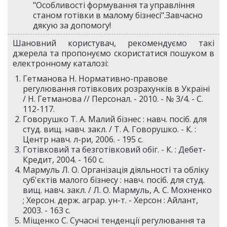
"Особливості формування та управління
станом готівки в малому бізнесі".Завчасно
дякую за допомогу!
Шановний користувач, рекомендуємо такі
джерела та пропонуємо скористатися пошуком в
електронному каталозі:
Гетманова Н. Нормативно-правове
регулювання готівкових розрахунків в Україні
/ Н. Гетманова // Персонал. - 2010. - № 3/4. - С.
112-117.
Говорушко Т. А. Малий бізнес : навч. посіб. для
студ. вищ. навч. закл. / Т. А. Говорушко. - К. :
Центр навч. л-ри, 2006. - 195 с.
Готівковий та безготівковий обіг. - К. : Дебет-
Кредит, 2004. - 160 c.
Мармуль Л. О. Організація діяльності та обліку
суб'єктів малого бізнесу : навч. посіб. для студ.
вищ. навч. закл. / Л. О. Мармуль, А. С. Мохненко
; Херсон. держ. аграр. ун-т. - Херсон : Айлант,
2003. - 163 с.
Міщенко С. Сучасні тенденції регулювання та