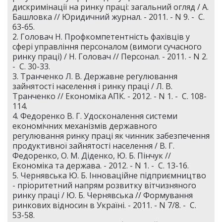
дискримінації на ринку праці: загальний огляд / А.
Башловка // Юридичний журнал. - 2011. - N 9. - С.
63-65.
2. Головач Н. Профкомпетентність фахівців у
сфері управління персоналом (вимоги сучасного
ринку праці) / Н. Головач // Персонал. - 2011. - N 2.
- С. 30-33.
3. Транченко Л. В. Державне регулювання
зайнятості населення і ринку праці / Л. В.
Транченко // Економіка АПК. - 2012. - N 1. - С. 108-
114.
4. Федоренко В. Г. Удосконалення системи
економічних механізмів державного
регулювання ринку праці як чинник забезпечення
продуктивної зайнятості населення / В. Г.
Федоренко, О. М. Діденко, Ю. Б. Пінчук //
Економіка та держава. - 2012. - N 1. - С. 13-16.
5. Чернявська Ю. Б. Інноваційне підприємництво
- пріоритетний напрям розвитку вітчизняного
ринку праці / Ю. Б. Чернявська // Формування
ринкових відносин в Україні. - 2011. - N 7/8. - С.
53-58.