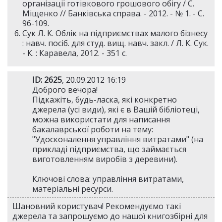
організації готівкового грошового обігу / С.
Міщенко // Банківська справа. - 2012. - № 1. - С.
96-109.
Сук Л. К. Облік на підприємствах малого бізнесу
: навч. посіб. для студ. вищ. навч. закл. / Л. К. Сук.
- К. : Каравела, 2012. - 351 с.
ID: 2625
, 20.09.2012 16:19
Доброго вечора!
Підкажіть, будь-ласка, які конкретно
джерела (усі види), які є в Вашій бібліотеці,
можна використати для написання
бакалаврської роботи на тему:
"Удосконалення управління витратами" (на
прикладі підприємства, що займається
виготовленням виробів з деревини).
Ключові слова: управління витратами,
матеріальні ресурси.
Шановний користувач! Рекомендуємо такі
джерела та запрошуємо до нашої книгозбірні для