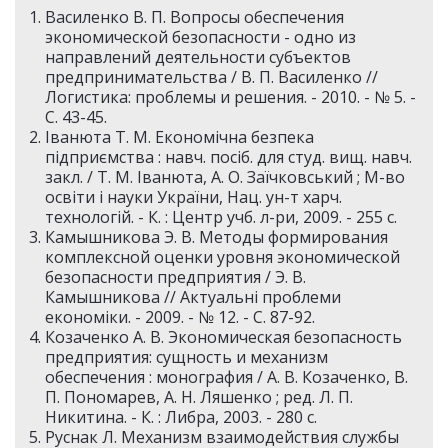
Василенко В. П. Вопросы обеспечения
экономической безопасности - одно из
направлений деятельности субъектов
предпринимательства / В. П. Василенко //
Логистика: проблемы и решения. - 2010. - № 5. -
С. 43-45.
Іванюта Т. М. Економічна безпека
підприємства : навч. посіб. для студ. вищ. навч.
закл. / Т. М. Іванюта, А. О. Заїчковський ; М-во
освіти і науки України, Нац. ун-т харч.
технологій. - К. : Центр учб. л-ри, 2009. - 255 с.
Камышникова Э. В. Методы формирования
комплексной оценки уровня экономической
безопасности предприятия / Э. В.
Камышникова // Актуальні проблеми
економіки. - 2009. - № 12. - С. 87-92.
Козаченко А. В. Экономическая безопасность
предприятия: сущность и механизм
обеспечения : монография / А. В. Козаченко, В.
П. Пономарев, А. Н. Ляшенко ; ред. Л. П.
Никитина. - К. : Либра, 2003. - 280 с.
Руснак Л. Механизм взаимодействия службы