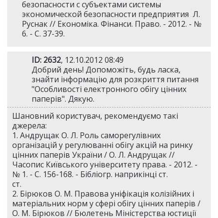
безопасности с субъектами системы
экономической безопасности предприятия Л.
Руснак // Економіка. Фінанси. Право. - 2012. - №
6. - С. 37-39.
ID: 2632
, 12.10.2012 08:49
Добрий день! Допоможіть, будь ласка,
знайти інформацію для розкриття питання
"Особливості електронного обігу цінних
паперів". Дякую.
Шановний користувач, рекомендуємо такі
джерела:
1. Андрущак О. Л. Роль саморегулівних
організацій у регулюванні обігу акцій на ринку
цінних паперів України / О. Л. Андрущак //
Часопис Київського університету права. - 2012. -
№ 1. - С. 156-168. - Бібліогр. наприкінці ст.
ст.
2. Бірюков О. М. Правова уніфікація колізійних і
матеріальних норм у сфері обігу цінних паперів /
О. М. Бірюков // Бюлетень Міністерства юстиції