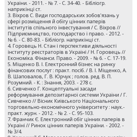
України. - 2011. - № 7. - С. 34-40. - Бібліогр.
наприкінці ст.
3. Віхров С. Види господарських зобов'язань у
сфері розміщення й обігу цінних паперів
інститутів спільного інвестування / С. Віхров //
Підприємництво, господарство і право. - 2012. -
№ 6. - С. 80-83. - Бібліогр. наприкінці ст.
4. Горовець Н. Стан і перспективи діяльності
інституту реєстраторів в Україні / Н. Горовець //
Економіка. Фінанси. Право. - 2009. - № 6. - С. 17-19.
5. Міщенко В. І. Електронний бізнес на ринку
фінансових послуг : практ. посіб. / В. І. Міщенко, А.
В. Шаповалов, Г. В. Юрчук ; голов. ред. В. П.
Розумний. - К. : Знання, 2003. - 278 с.
6. Сивченко Г. Концептуальні засади
реформування депозитарної системи України / Г.
Сивченко // Вісник Київського Національного
торговельно-економічного університету : наук.-
практ. журн. - 2012. - № 2. - С. 95-103.
7. Франчик Є. Електронний обіг цінних паперів в
Україні // Ринок цінних паперів України. - 2002. -
№ 3/4.