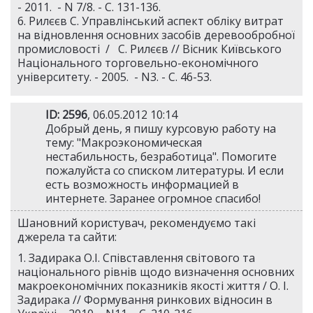
- 2011. - N 7/8. - С. 131-136.
6. Рилєєв С. Управлінський аспект обліку витрат
на відновлення основних засобів деревообробної
промисловості / С. Рилєєв // Вісник Київського
Національного торговельно-економічного
університету. - 2005. - N3. - С. 46-53.
ID: 2596
, 06.05.2012 10:14
Добрый день, я пишу курсовую работу на
тему: "Макроэкономическая
нестабильность, безработица". Помогите
пожалуйста со списком литературы. И если
есть возможность информацией в
интернете. Заранее огромное спасибо!
Шановний користувач, рекомендуємо такі
джерела та сайти:
1. Задирака О.І. Співставлення світового та
національного рівнів щодо визначення основних
макроекономічних показників якості життя / О. І.
Задирака // Формування ринкових відносин в