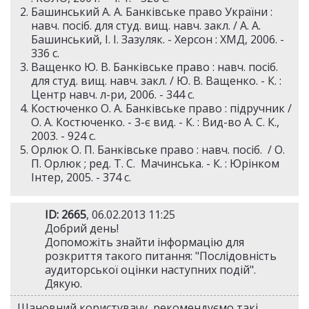
Башинський А. А. Банківське право України :
навч. посіб. для студ. вищ. навч. закл. / А. А.
Башинський, І. І. Зазуляк. - Херсон : ХМД, 2006. -
336 с.
Ващенко Ю. В. Банківське право : навч. посіб.
для студ. вищ. навч. закл. / Ю. В. Ващенко. - К. :
Центр навч. л-ри, 2006. - 344 с.
Костюченко О. А. Банківське право : підручник /
О. А. Костюченко. - 3-є вид. - К. : Вид-во А. С. К.,
2003. - 924 с.
Орлюк О. П. Банківське право : навч. посіб. / О.
П. Орлюк ; ред. Т. С. Мачинська. - К. : Юрінком
Інтер, 2005. - 374 с.
ID: 2665
, 06.02.2013 11:25
Добрий день!
Допоможіть знайти інформацію для
розкриття такого питання: "Послідовність
аудиторської оцінки наступних подій".
Дякую.
Шановний користувачу, рекомендуємо такі