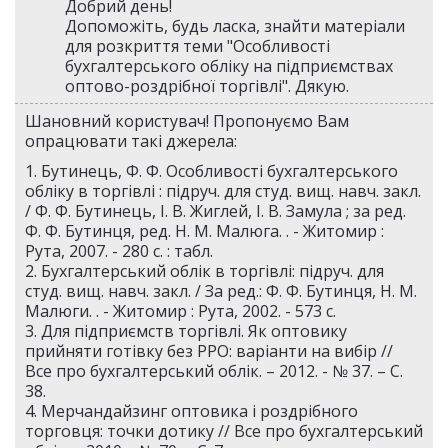
Добрий день!
Допоможіть, будь ласка, знайти матеріали
для розкриття теми "Особливості
бухгалтерського обліку на підприємствах
оптово-роздрібної торгівлі". Дякую.
Шановний користувач! Пропонуємо Вам
опрацювати такі джерела:
1. Бутинець, Ф. Ф. Особливості бухгалтерського
обліку в торгівлі : підруч. для студ. вищ. навч. закл.
/ Ф. Ф. Бутинець, І. В. Жиглей, І. В. Замула ; за ред.
Ф. Ф. Бутинця, ред. Н. М. Малюга. . - Житомир :
Рута, 2007. - 280 с. : табл.
2. Бухгалтерський облік в торгівлі: підруч. для
студ. вищ. навч. закл. / За ред.: Ф. Ф. Бутинця, Н. М.
Малюги. . - Житомир : Рута, 2002. - 573 с.
3. Для підприємств торгівлі. Як оптовику
прийняти готівку без РРО: варіанти на вибір //
Все про бухгалтерський облік. – 2012. - № 37. – С.
38.
4. Мерчандайзинг оптовика і роздрібного
торговця: точки дотику // Все про бухгалтерський