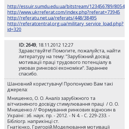
http://essuir.sumdu.edu.ua/bitstream/123456789/8054/
http://www.ukrreferat.com/index.php?referat=73945
http://referatu.net.ua/referats/448/38495
http://referatcentral.org.ua/military_service_load.php?
id=320
ID: 2649
, 18.11.2012 12:27
Здравствуйте! Помогите, пожалуйста, найти
литературу на тему: "Зарубіжний досвід
мотивації праці трудового потенціалу в
умовах ринкової економіки". Зараннее
спасибо.
Шановний користувачу! Пропонуємо Вам такі
джерела:
Мнишенко, О. О. Аналіз зарубіжного та
вітчизняного досвіду стимулювання праці / О. О.
Мнишенко // Формування ринкових відносин в
Україні : зб. наук. пр. - 2012. - N 4. - С. 229-233. -
Бібліогр. наприкінці ст.
Гнатієнко, Григорій.Моделювання мотивації