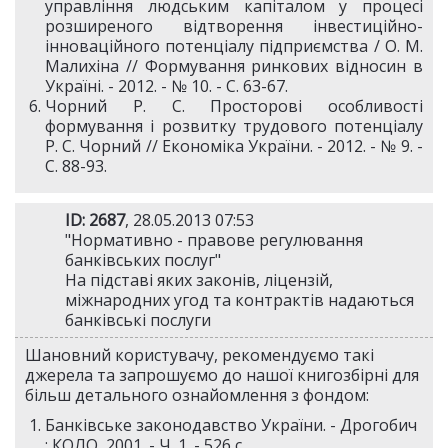
управління людським капіталом у процесі
розширеного відтворення інвестиційно-
інноваційного потенціалу підприємства / О. М.
Малихіна // Формування ринкових відносин в
Україні. - 2012. - № 10. - С. 63-67.
Чорний Р. С. Просторові особливості
формування і розвитку трудового потенціалу
Р. С. Чорний // Економіка України. - 2012. - № 9. -
С. 88-93.
ID: 2687
, 28.05.2013 07:53
"Нормативно - правове регулювання
банківських послуг"
На підставі яких законів, ліцензій,
міжнародних угод та контрактів надаються
банківські послуги
Шановний користувачу, рекомендуємо такі
джерела та запрошуємо до нашої книгозбірні для
більш детального ознайомлення з фондом:
Банківське законодавство України. - Дрогобич
: КОЛО, 2001. - Ч. 1. - 526 с.