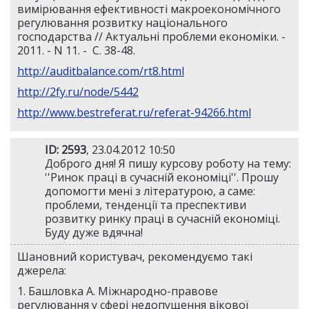
вимірювання ефективності макроекономічного
регулювання розвитку національного
господарства // Актуальні проблеми економіки. -
2011. - N 11. - С. 38-48.
http://auditbalance.com/rt8.html
http://2fy.ru/node/5442
http://www.bestreferat.ru/referat-94266.html
ID: 2593
, 23.04.2012 10:50
Доброго дня! Я пишу курсову роботу на тему:
''Ринок праці в сучасній економіці''. Прошу
допомогти мені з літературою, а саме:
проблеми, тенденції та преспективи
розвитку ринку праці в сучасній економіці.
Буду дуже вдячна!
Шановний користувач, рекомендуємо такі
джерела:
1. Башловка А. Міжнародно-правове
регулювання у сфері недопущення вікової