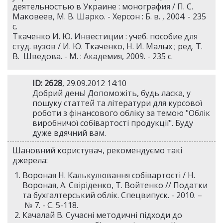
деятельностью в Украине : монография / П. С.
Маковеев, М. В. Шарко. - Херсон : Б. в. , 2004. - 235
с.
Ткаченко И. Ю. Инвестиции : учеб. пособие для
студ. вузов / И. Ю. Ткаченко, Н. И. Малых ; ред. Т.
В. Шведова. - М. : Академия, 2009. - 235 с.
ID: 2628
, 29.09.2012 14:10
Добрий день! Допоможіть, будь ласка, у
пошуку статтей та літератури для курсової
роботи з фінансового обліку за темою "Облік
виробничої собівартості продукції". Буду
дуже вдячний вам.
Шановний користувач, рекомендуємо такі
джерела:
Вороная Н. Калькулювання собівартості / Н.
Вороная, А. Свіріденко, Т. Войтенко // Податки
та бухгалтерський облік. Спецвипуск. - 2010. –
№ 7. - С. 5-118.
Качалай В. Сучасні методичні підходи до