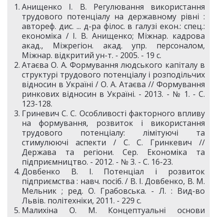
Анищенко І. В. Регулювання використання
трудового потенціалу на державному рівні :
автореф. дис. ... д-ра філос. в галузі екон.: спец.:
економіка / І. В. Анищенко; Міжнар. кадрова
акад., Міжрегіон. акад. упр. персоналом,
Міжнар. відкритий ун-т. - 2005. - 19 с.
Атаєва О. А. Формування людського капіталу в
структурі трудового потенціалу і розподільчих
відносин в Україні / О. А. Атаєва // Формування
ринкових відносин в Україні. - 2013. - № 1. - С.
123-128.
Гриневич С. С. Особливості факторного впливу
на формування, розвиток і використання
трудового потенціалу: лімітуючі та
стимулюючі аспекти / С. С. Гринкевич //
Держава та регіони. Сер. Економіка та
підприємництво. - 2012. - № 3. - С. 16-23.
Довбенко В. І. Потенціал і розвиток
підприємства : навч. посіб. / В. І. Довбенко, В. М.
Мельник ; ред. О. Грабовська. - Л. : Вид-во
Львів. політехніки, 2011. - 229 с.
Малихіна О. М. Концептуальні основи