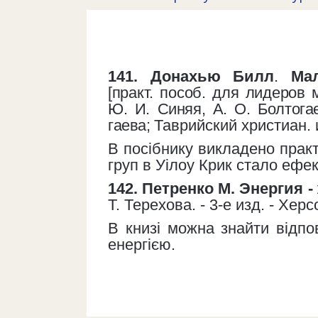
141. Донахью Билл
.
Ма
[практ. п
особ
.
для лидеров м
Ю. И.
Синяя, А. О.
Болтога
гаева;
Таврийский христиан. ин
В посібнику викладено практ
груп в Уілоу Крик стало ефе
142. Петренко М.
Энергия -
Т. Терехова. - 3-е изд. - Херсо
В книзі можна знайти відпов
енергією.