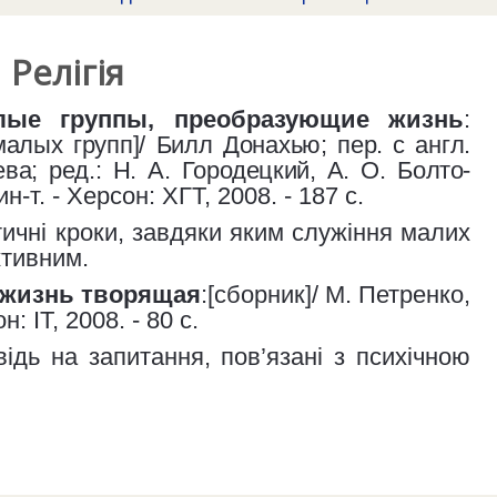
Релігія
лые группы, преобразующие жизнь
:
алых групп]
/
Билл Донахью
;
пер. с англ.
ева
;
ред.:
Н. А. Го
родецкий, А. О.
Болто-
-т. - Херсон: ХГТ, 2008. - 187 с.
ичні кроки, завдяки яким служіння малих
ктивним.
 жизнь творящая
:[сборник]/ М. Петренко,
н: ІТ, 2008. - 80 с.
ідь на запитання, пов’язані з психічною