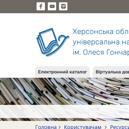
Херсонська об
універсальна на
ім. Олеся Гонча
Електронний каталог
Віртуальна до
Головна
Користувачам
Ресурс