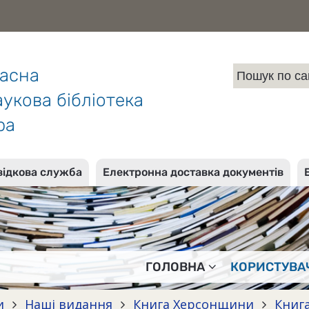
ласна
укова бібліотека
ра
відкова служба
Електронна доставка документів
ГОЛОВНА
КОРИСТУВА
и
Наші видання
Книга Херсонщини
Книга