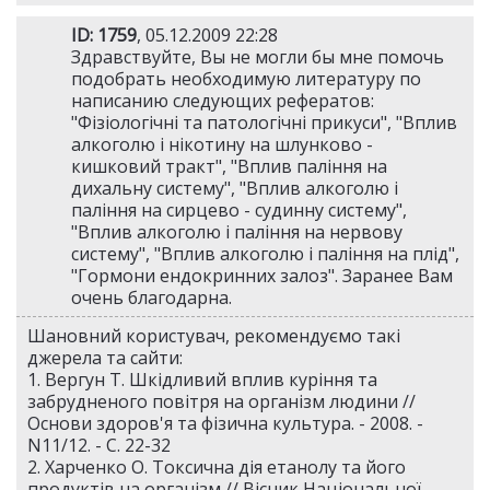
ID: 1759
, 05.12.2009 22:28
Здравствуйте, Вы не могли бы мне помочь
подобрать необходимую литературу по
написанию следующих рефератов:
"Фізіологічні та патологічні прикуси", "Вплив
алкоголю і нікотину на шлунково -
кишковий тракт", "Вплив паління на
дихальну систему", "Вплив алкоголю і
паління на сирцево - судинну систему",
"Вплив алкоголю і паління на нервову
систему", "Вплив алкоголю і паління на плід",
"Гормони ендокринних залоз". Заранее Вам
очень благодарна.
Шановний користувач, рекомендуємо такі
джерела та сайти:
1. Вергун Т. Шкідливий вплив куріння та
забрудненого повітря на організм людини //
Основи здоров'я та фізична культура. - 2008. -
N11/12. - С. 22-32
2. Харченко О. Токсична дія етанолу та його
продуктів на організм // Вісник Національної