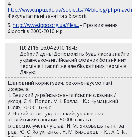
4.
http://www.tnpu.edu.ua/subjects/74/biolog/php/navch
Факультативні заняття з біології.
5.
http://www.ippo.org.ua/files...
- Про вивчення
біології в 2009-2010 н.р.
ID: 2116
, 26.04.2010 18:43
Добрий день! Допоможіть будь ласка знайти
українсько-англійський словник ботанічних
термінів і такий же але біологічних термінів.
Дякую.
Шановний користувач, рекомендуємо такі
джерела:
1. Великий українсько-англійський словник /
уклад. Є. Ф. Попов, М. І. Балла. - К. : Чумацький
Шлях, 2003. - 634 с.
2. Новий англо-український, українсько-
англійський словник: 50000 слів та
словосполучень/ уклад.: Н. М. Биховець та ін., за
ред.: Ю. О. Жлуктенка , Н. М. Биховець. - К. : А. С. К.,