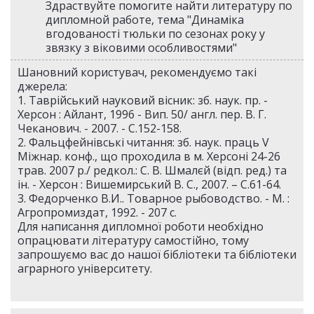
Здраствуйте помогите найти литературу по
дипломной работе, тема "Динаміка
вгодованості тюльки по сезонах року у
звязку з віковими особливостями"
Шановний користувач, рекомендуємо такі
джерела:
1. Таврійський науковий вісник: зб. наук. пр. -
Херсон : Айлант, 1996 - Вип. 50/ англ. пер. В. Г.
Чеканович. - 2007. - С.152-158.
2. Фальцфейнівські читання: зб. наук. праць V
Міжнар. конф., що проходила в м. Херсоні 24-26
трав. 2007 р./ редкол.: С. В. Шмалєй (відп. ред.) та
ін. - Херсон : Вишемирський В. С., 2007. – С.61-64.
3. Федорченко В.И.. Товарное рыбоводство. - М. :
Агропромиздат, 1992. - 207 c.
Для написання дипломної роботи необхідно
опрацювати літературу самостійно, тому
запрошуємо вас до нашої бібліотеки та бібліотеки
аграрного університету.