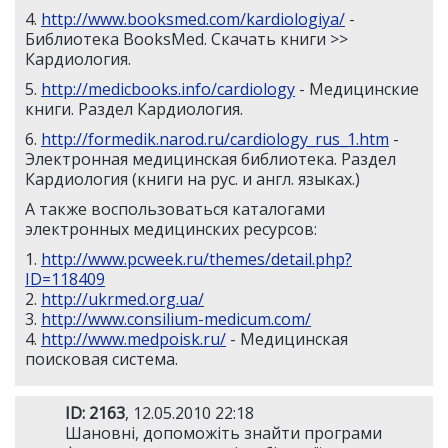
4.
http://www.booksmed.com/kardiologiya/
-
Библиотека BooksMed. Скачать книги >>
Кардиология.
5.
http://medicbooks.info/cardiology
- Медицинские
книги. Раздел Кардиология.
6.
http://formedik.narod.ru/cardiology_rus_1.htm
-
Электронная медицинская библиотека. Раздел
Кардиология (книги на рус. и англ. языках.)
А также воспользоваться каталогами
электронных медицинских ресурсов:
1.
http://www.pcweek.ru/themes/detail.php?
ID=118409
2.
http://ukrmed.org.ua/
3.
http://www.consilium-medicum.com/
4.
http://www.medpoisk.ru/
- Медицинская
поисковая система.
ID: 2163
, 12.05.2010 22:18
Шановні, допоможіть знайти програми