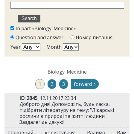
In part «Biology. Medicine»
Question and answer
Номер питання
Year
Month
Biology. Medicine
1
2
3
forward
ID: 2845
, 12.11.2017 23:34
Доброго дня! Допоможіть, будь ласка,
підібрати літературу на тему: "Лікарські
рослини в природі та житті людини".
Заздалегідь дякую!
Шановний користувачу! Радимо Вам