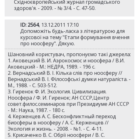
Східноєвропейський журнал громадського
здоров'я. - 2009. - № 3/4. - С. 47-50.
ID: 2564
, 13.12.2011 17:10
Допоможіть будь-ласка з літературою для
курсової на тему "Етапи формування вчення
про ноосферу". Дякую.
Шановний користувач, пропонуємо такі джерела:
1. Аковецкий В. И. Аэрокосмос и ноосфера / В.И.
Аковецкий - М.: НЕДРА, 1989. - 196 c.
2. Вернадський В. І. Кілька слів про ноосферу //
Вернадський В. І. Філософські думки натураліста. -
М., 1988. - С. 503-512.
3. Гиренок Ф. И. Экология. Цивилизация.
Ноосфера / Ф. И. Гиренок; АН СССР,Центр
совет.филос.семинаров при Президиуме АН СССР
- М.: Наука, 1987. - 180 c.
4. Керженцев А. С. Бесконфликтный переход
биосферы в ноосферу / А. С. Керженцев //
Экология и жизнь. - 2008. - №1. - С. 4-11.
5. Крисаченко В. С. Обрії ноосфери / В. С.