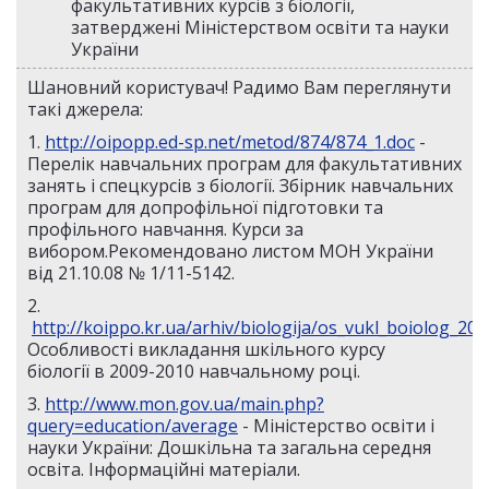
факультативних курсів з біології,
затверджені Міністерством освіти та науки
України
Шановний користувач! Радимо Вам переглянути
такі джерела:
1.
http://oipopp.ed-sp.net/metod/874/874_1.doc
-
Перелік навчальних програм для факультативних
занять і спецкурсів з біології. Збірник навчальних
програм для допрофільної підготовки та
профільного навчання. Курси за
вибором.Рекомендовано листом МОН України
від 21.10.08 № 1/11-5142.
2.
http://koippo.kr.ua/arhiv/biologija/os_vukl_boiolog_200
Особливості викладання шкільного курсу
біології в 2009-2010 навчальному році.
3.
http://www.mon.gov.ua/main.php?
query=education/average
- Міністерство освіти і
науки України: Дошкільна та загальна середня
освіта. Інформаційні матеріали.