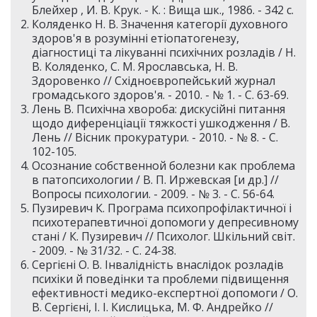
Блейхер , И. В. Крук. - К. : Вища шк., 1986. - 342 c.
Коляденко Н. В. Значення категорії духовного
здоров'я в розумінні етіопатогенезу,
діагностиці та лікуванні психічних розладів / Н.
В. Коляденко, С. М. Ярославська, Н. В.
Здоровенко // Східноєвропейський журнал
громадського здоров'я. - 2010. - № 1. - С. 63-69.
Лень В. Психічна хвороба: дискусійні питання
щодо диференціації тяжкості ушкодження / В.
Лень // Вісник прокуратури. - 2010. - № 8. - С.
102-105.
Осознание собственной болезни как проблема
в патопсихологии / В. П. Иржевская [и др.] //
Вопросы психологии. - 2009. - № 3. - С. 56-64.
Пузиревич К. Програма психопрофілактичної і
психотерапевтичної допомоги у депресивному
стані / К. Пузиревич // Психолог. Шкільний світ.
- 2009. - № 31/32. - С. 24-38.
Сергієні О. В. Інвалідність внаслідок розладів
психіки й поведінки та проблеми підвищення
ефективності медико-експертної допомоги / О.
В. Сергієні, І. І. Кислицька, М. Ф. Андрейко //