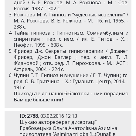
дней / В. Е. Рожнов, М. А. Рожнова. - М. : Сов.
Россия, 1987. - 302 c.
Рожнова М. А. Гипноз и "чудесные исцеления" /
М. А. Рожнова, В. Е. Рожнов. - М. : [б. и.], 1965. -
238 c.
Тайна гипноза : Гипнотизм. Сомнамбулизм и
спиритизм : пер. с нем. / ил. Е. Титов. - Х. :
Неофит, 1995. - 608 c.
Фрикер Дж. Секреты гипнотерапии / Джанет
Фрикер, Джон Батлер ; пер. с англ. Т. Л.
Ждановой ; отв. ред. Л. Пирожкова. - М. : АСТ :
Астрель, 2004. - 224 с.
Чупин Г. Т. Гипноз и внушение / Г. Т. Чупин ; гл.
ред. О. В. Гритчина. - Х. : Гуманит. Центр, 2014. -
191 с.
Приходьте до нашої бібліотеки - і ми порадимо
Вам ще більше книг!
ID: 2788
, 03.02.2016 12:13
Шукаю автореферат дисертації
Грабовецька Ольга Анатоліївна Азиміна
трилопатева (Asimina triloba (L.)Dunal) в