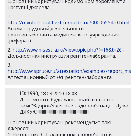
Шановний користувач! Радимо Вам переглянути
наступні джерела:
1.
http://revolution.allbest.ru/medicine/00006554_0.html
-
Анализ трудовой деятельности
рентгенлаборанта медицинского учреждения
(реферат).
2.
http://www.msestra.ru/viewtopic.php?f=16&t=26
-
Должностная инструкция рентгенлаборанта.
3.
http://www.spruce.ru/attestation/examples/report_ms_
Аттестационный отчёт рентген-лаборанта.
ID: 1990
, 18.03.2010 18:08
Допоможіть будь ласка знайти статті по
темі "Здоров’я дитини - здоров’я нації " Дуже
ДЯКУЮ!!!!!!!!!!!!!!!!!!!!!!!!!!!!!!!!!!!!!!!!!!!!!!!!!!!!!!!!
Шановний користувач, рекомендуємо такі
джерела:
1. Ніколаєнко С. Поліпшення здоров'я дітей -