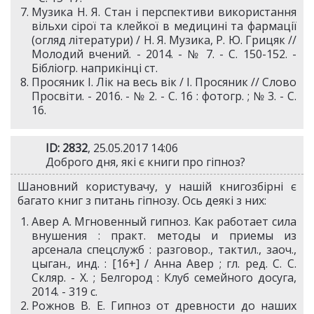
Музика Н. Я. Стан і перспективи використання
вільхи сірої та клейкої в медицині та фармації
(огляд літератури) / Н. Я. Музика, Р. Ю. Грицяк //
Молодий вчений. - 2014. - № 7. - С. 150-152. -
Бібліогр. наприкінці ст.
Просяник І. Лік на весь вік / І. Просяник // Слово
Просвіти. - 2016. - № 2. - С. 16 : фотогр. ; № 3. - С.
16.
ID: 2832
, 25.05.2017 14:06
Доброго дня, які є книги про гіпноз?
Шановний користувачу, у нашій книгозбірні є
багато книг з питань гіпнозу. Ось деякі з них:
Авер А. Мгновенный гипноз. Как работает сила
внушения : практ. методы и приемы из
арсенала спецслужб : разговор., тактил., заоч.,
цыган., инд. : [16+] / Анна Авер ; гл. ред. С. С.
Скляр. - Х. ; Белгород : Клуб семейного досуга,
2014. - 319 с.
Рожнов В. Е. Гипноз от древности до наших