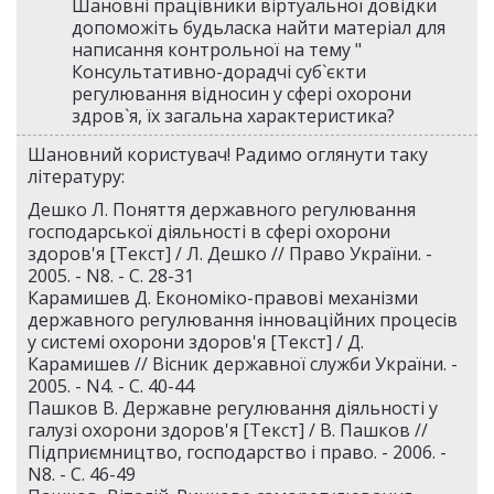
Шановні працівники віртуальної довідки
допоможіть будьласка найти матеріал для
написання контрольної на тему "
Консультативно-дорадчі суб`єкти
регулювання відносин у сфері охорони
здров`я, їх загальна характеристика?
Шановний користувач! Радимо оглянути таку
літературу:
Дешко Л. Поняття державного регулювання
господарської діяльності в сфері охорони
здоров'я [Текст] / Л. Дешко // Право України. -
2005. - N8. - С. 28-31
Карамишев Д. Економіко-правові механізми
державного регулювання інноваційних процесів
у системі охорони здоров'я [Текст] / Д.
Карамишев // Вісник державної служби України. -
2005. - N4. - С. 40-44
Пашков В. Державне регулювання діяльності у
галузі охорони здоров'я [Текст] / В. Пашков //
Підприємництво, господарство і право. - 2006. -
N8. - С. 46-49