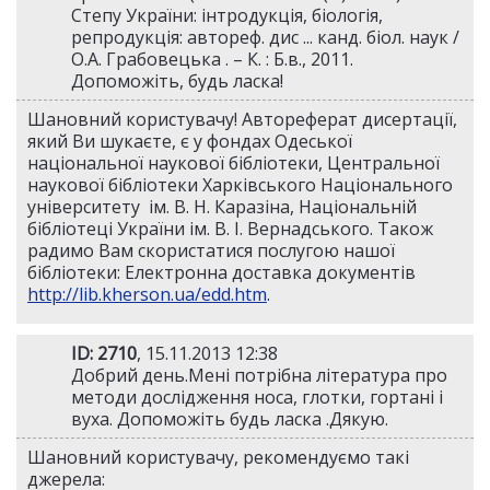
Степу України: інтродукція, біологія,
репродукція: автореф. дис ... канд. біол. наук /
О.А. Грабовецька . – К. : Б.в., 2011.
Допоможіть, будь ласка!
Шановний користувачу! Автореферат дисертації,
який Ви шукаєте, є у фондах Одеської
національної наукової бібліотеки, Центральної
наукової бібліотеки Харківського Національного
університету ім. В. Н. Каразіна, Національній
бібліотеці України ім. В. І. Вернадського. Також
радимо Вам скористатися послугою нашої
бібліотеки: Електронна доставка документів
http://lib.kherson.ua/edd.htm
.
ID: 2710
, 15.11.2013 12:38
Добрий день.Мені потрібна література про
методи дослідження носа, глотки, гортані і
вуха. Допоможіть будь ласка .Дякую.
Шановний користувачу, рекомендуємо такі
джерела: