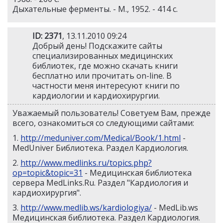
Дыхательные ферменты. - М., 1952. - 414 c.
ID: 2371
, 13.11.2010 09:24
Добрый день! Подскажите сайты
специализированных медицинских
библиотек, где можно скачать книги
бесплатно или прочитать on-line. В
частности меня интересуют книги по
кардиологии и кардиохирургии.
Уважаемый пользователь! Советуем Вам, прежде
всего, ознакомиться со следующими сайтами:
1.
http://meduniver.com/Medical/Book/1.html
-
MedUniver Библиотека. Раздел Кардиология.
2.
http://www.medlinks.ru/topics.php?
op=topic&topic=31
- Медицинская библиотека
сервера MedLinks.Ru. Раздел "Кардиология и
кардиохирургия".
3.
http://www.medlib.ws/kardiologiya/
- MedLib.ws
Медицинская библиотека. Раздел Кардиология.