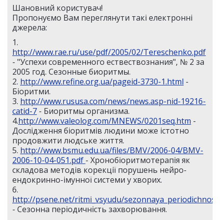
Шановний користувач!
Пропонуємо Вам переглянути такі електронні
джерела:
1.
http://www.rae.ru/use/pdf/2005/02/Tereschenko.pdf
- "Успехи современного ествествознания", № 2 за
2005 год. Сезонные биоритмы.
2.
http://www.refine.org.ua/pageid-3730-1.html
-
Біоритми.
3.
http://www.rususa.com/news/news.asp-nid-19216-
catid-7
- Биоритмы организма.
4.
http://www.valeolog.com/MNEWS/0201seq.htm
-
Дослідження біоритмів людини може істотно
продовжити людське життя.
5.
http://www.bsmu.edu.ua/files/BMV/2006-04/BMV-
2006-10-04-051.pdf
- Хронобіоритмотерапія як
складова методів корекції порушень нейро-
ендокринно-імунної системи у хворих.
6.
http://psene.net/ritmi_vsyudu/sezonnaya_periodichnost
- Сезонна періодичність захворювання.