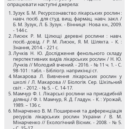
опрацювати наступні джерела:
Зузук Б. М. Ресурсознавство лікарських рослин :
навч. посіб. для студ. вищ. фармац. навч. закл. /
Б. М. Зузук, Л. Б. Зузук. - Вінниця : Нова кн., 2009.
- 144 с.
Лисюк Р. М. Цілющі деревні рослини : навч.
посіб.-довід. / Р. М. Лисюк, Я. М. Шляхта. - К. :
Знання, 2014. - 221 с.
Лучків Н. Ю. Дослідження фенольного складу
перспективних видів лікарських рослин / Н. Ю.
Лучків // Молодий вчений. - 2016. - № 11 ч. 1. - С.
98-101 : табл. - Бібліогр. наприкінці ст.
Макарова Л. Вивчення лікарських рослин у
школі / Л. Макарова // Біологія. Сер. Шкільний
світ. - 2012. - № 5. - С. 14-17.
Мамчур Ф. І. Лікарські рослини на присадибній
ділянці / Ф. I. Мамчур, Я. Д. Гладун. - К. : Урожай,
1989. – 136 с.
Мінарченко В. М. Поширення та диференціація
ресурсів лікарських рослин України / В. М.
Мінарченко // Екологічний Вісник. - 2008. - № 5.
- С. 15-17.