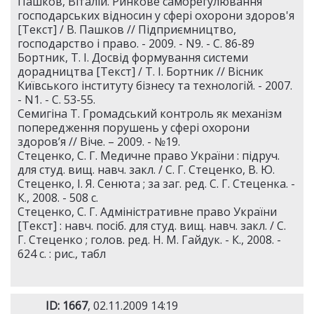
Пашков, Віталій. Ринкове саморегулювання
господарських відносин у сфері охорони здоров'я
[Текст] / В. Пашков // Підприємництво,
господарство і право. - 2009. - N9. - С. 86-89
Бортник, Т. І. Досвід формування системи
дорадництва [Текст] / Т. І. Бортник // Вісник
Київського інституту бізнесу та технологій. - 2007.
- N1. - С. 53-55.
Семигіна Т. Громадський контроль як механізм
попередження порушень у сфері охорони
здоров’я // Віче. – 2009. - №19.
Стеценко, С. Г. Медичне право України : підруч.
для студ. вищ. навч. закл. / С. Г. Стеценко, В. Ю.
Стеценко, І. Я. Сенюта ; за заг. ред. С. Г. Стеценка. -
К., 2008. - 508 с.
Стеценко, С. Г. Адміністративне право України
[Текст] : навч. посіб. для студ. вищ. навч. закл. / С.
Г. Стеценко ; голов. ред. Н. М. Гайдук. - К., 2008. -
624 с. : рис., табл
ID: 1667
, 02.11.2009 14:19