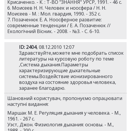
Крисаченко. - К. : Т-ВО "ЗНАННЯ" УРСР, 1991. - 46 c.
6. Моисеев Н. Н. Человек и ноосфера / Н. Н.
Моисеев - М. : Мол. гвардия, 1990. - 352 c.
7. Позаченюк Е. А. Ноосферное развитие:
современные тенденции / Е. А. Позаченюк //
Екологічний Вісник. - 2008. - №3. - С. 6-10.
ID: 2404
, 08.12.2010 12:07
Здравствуйте,можете мне подобрать список
литературы на курсовую роботу по теме
,Система дыхания.Параметры
характеризирующие дыхательные
системы.Воздействие ионизированного
воздуха на состояние здоровья человека,
заранее благодарю.
Шановний користувач, пропонуємо опрацювати
наступні видання:
Маршак М. Е. Регуляция дыхания у человека. - М.,
1961. - 267 c.
Уэст, Джон. Физиология дыхания: основы. - М.,
1988. - 200 c.