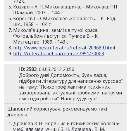
772 с.
Козявкін А. П. Миколаївщина. – Миколаїв: ПП
Шамрай, 2003. – 144 с.
Коренєв І. О. Миколаївська область. – К.: Рад.
шк., 1958. – 104 с.
Миколаївщина : землі квітучої краса.
Фотоальбом / вступ. сл. Пучков В. - К. :
Мистецтво, 1989. - 143 c.
http://www.bestreferat.ru/referat-209689.html
http://referatu.net.ua/referats/951/30003
ID: 2583
, 04.03.2012 20:56
Доброго дня! Допоможіть, будь ласка,
підібрати літературу для написання курсової
на тему: "Психопрофілактика психічних
захворювань: актуальні проблеми, напрями
і методи роботи". Наперед дякую!
Шановний користувач, рекомендуємо такі
джерела:
Драчева З. Н. Нервные и психические болезни :
учеб. для мед. уч-щ / З. Н. Драчева , В. М.