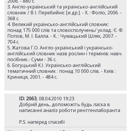
2006. - 880 с.
3. Англо-український та українсько-англійський
словник / В І. Перебийніс [и др.]. - Х. : Фоліо, 2006. -
368 с.
4. Великий українсько-англійський словник:
понад 175 000 слів та словосполучень/ уклад.: Є. Ф.
Попов, М. І. Балла. - К. : Чумацький Шлях, 2007. -
704 с.
5. Жатова Г.О. Англо-український і українсько-
англійський словник назв рослин і термінів: навч.
посібник.- Суми - 36 с.
6. Богуцький К.І. Українсько-англійський
тематичний словник : понад 10 000 слів. - Київ :
Криниця, 2001. - 484 с.
ID: 2063
, 08.04.2010 19:23
Добрий день, допоможіть будь ласка в
написанні аналіз роботи рентгенлаборанта
P.S. наперед спасибі