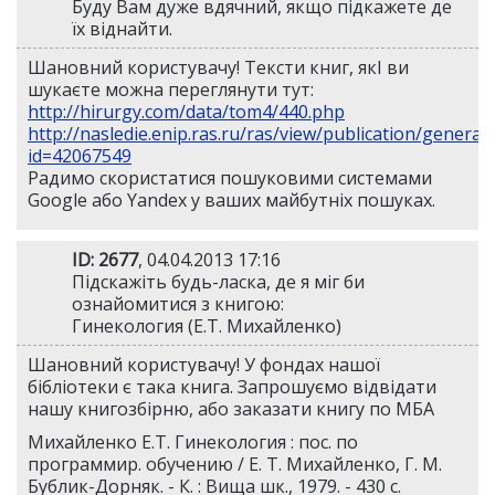
Буду Вам дуже вдячний, якщо підкажете де
їх віднайти.
Шановний користувачу! Тексти книг, якІ ви
шукаєте можна переглянути тут:
http://hirurgy.com/data/tom4/440.php
http://nasledie.enip.ras.ru/ras/view/publication/general.
id=42067549
Радимо скористатися пошуковими системами
Google або Yandex у ваших майбутніх пошуках.
ID: 2677
, 04.04.2013 17:16
Підскажіть будь-ласка, де я міг би
ознайомитися з книгою:
Гинекология (Е.Т. Михайленко)
Шановний користувачу! У фондах нашої
бібліотеки є така книга. Запрошуємо відвідати
нашу книгозбірню, або заказати книгу по МБА
Михайленко Е.Т. Гинекология : пос. по
программир. обучению / Е. Т. Михайленко, Г. М.
Бублик-Дорняк. - К. : Вища шк., 1979. - 430 c.