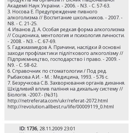
Академії Наук України. - 2006. - N3. - С. 57-63.
3. Носова Е. Предупреждение пивного
алкоголизма // Воспитание школьников. - 2007. -
N8. - С. 21-25.
4. Иванов Д. А. Особая редкая форма алкоголизма
// Соционика, ментология и психология личности.
- 2008. - N3. - С. 67-69.
5. Гаджиахмедов А. Причини, наслідки й основні
заходи профілактики підліткового алкоголізму //
Підприємництво, господарство і право. - 2009. -
N9. - С. 58-62.
6. Справочник по стоматологии / Под ред.
Рыбакова А.И. - М. : Медицина, 1993. - 576 c.
7. Безручкова С.В. Захворювання органів дихання.
Шкідливий вплив паління на дихальну систему //
Біологія. -2007.- (№31).
http://netreferata.com/ukr/referat-2072.html
http://revolution.allbest.ru/life/00009119_0.html
ID: 1736
, 28.11.2009 23:01