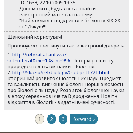
ID: 1633
, 22.10.2009 19:35
Допоможіть, будь-ласка, знайти
електронний матеріал на тему:
"Найважливіші відкриття в біології у XIX-XX
ст." Дякую!!!
Шановний користувач!
Пропонуємо преглянути такі електронні джерела:
1.
http://referat.atlant.ws/?
set=referat&mc=10&cm=996
- Історія розвитку
природознавства як науки – Біологія.
2.
http://5ka.su/ref/biology/0_object1721.html
-
Історичний розвиток біологічних наук. Предмет
та важливість вивчення біології. Перші відомості
про біологію як науку. Розвиток біологічної науки
в епоху середньовіччя та Відродження. Новітні
відкриття в біології - видатні вчені сучасності.
1
2
3
forward