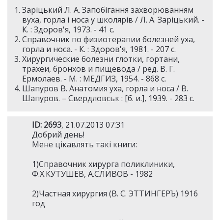
Заріцький Л. А. Запобігання захворюванням
вуха, горла і носа у школярів / Л. А. Заріцький. -
К. : Здоров'я, 1973. - 41 c.
Справочник по физиотерапии болезней уха,
горла и носа. - К. : Здоров'я, 1981. - 207 c.
Хирургические болезни глотки, гортани,
трахеи, бронхов и пищевода / ред. В. Г.
Ермолаев. - М. : МЕДГИЗ, 1954. - 868 c.
Шапуров В. Анатомия уха, горла и носа / В.
Шапуров. – Свердловськ : [б. и.], 1939. - 283 c.
ID: 2693
, 21.07.2013 07:31
Добрий день!
Мене цікавлять такі книги:
1)Справочник хирурга поликлиники,
Ф.Х.КУТУШЕВ, А.СЛИВОВ - 1982
2)Частная хирургия (В. С. ЭТТИНГЕРЪ) 1916
год