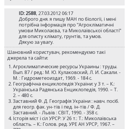
ID: 2588
, 27.03.2012 06:17
Доброго дня. я пишу МАН по біології, і мені
потрібна інформація про "Агрокліматичні
умови Миколаєва, та Миколаївської області"
для описту клімату, грунтів, та умов.
Дякую за увагу.
Шановний користувач, рекомендуємо такі
джерела та сайти:
Агроклиматические ресурсы Украины : труды.
Вып. 87 / ред.: М. Ю. Кулаковский, Л. И. Сакали. -
М. : Гидрометеоиздат, 1969. - 184 с.
Географічна енциклопедія України: у 3 т. – К.:
Українська Радянська Енциклопедія, 1990. – Т.
2. – 480 с.
Заставний Ф. Д. Географія України : навч. посiб.
для геогр. фак. ун-тiв i пед. iн-тiв / Ф. Д.
Заставний. - Львів : СВIТ, 1990. - 358 c.
Історія міст і сіл УРСР: У 26 т.: Т.: Миколаївська
область. – К.: Голов. ред. УРЕ АН УРСР, 1967. –