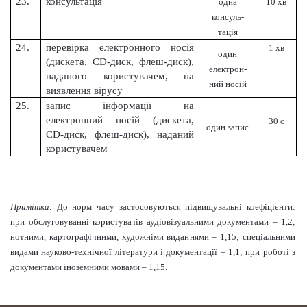
23.
консультація
одна
10 хв
консуль-
тація
24.
перевірка електронного носія
1 хв
один
(дискета, СD-диск, флеш-диск),
електрон-
наданого користувачем, на
ний носій
виявлення вірусу
25.
запис інформації на
електронний носій (дискета,
30 с
один запис
СD-диск, флеш-диск), наданий
користувачем
Примітка:
До норм часу застосовуються підвищувальні коефіцієнти:
при обслуговуванні користувачів аудіовізуальними документами – 1,2;
нотними, картографічними, художніми виданнями – 1,15; спеціальними
видами науково-технічної літератури і документації – 1,1; при роботі з
документами іноземними мовами – 1,15.