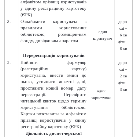
алфавітом прізвищ користувачів
у єдину реєстраційну картотеку
(ЄРК)
2.
Ознайомити користувача з
доро-
правилами користування
слі –
один
бібліотекою, розміщен-ням
6 хв
користувач
фонду, довідковим апаратом
діти –
8 хв
Перереєстрація користувачів
3.
Вийняти формуляр
доро-
(реєстраційну картку)
слі –
користувача, внести зміни до
2 хв
нього, уточнити анкетні дані,
діти –
проставити новий номер, дату
3 хв
один
переєстрації. Перевірити
користувач
читацький квиток щодо терміну
користування бібліотекою.
Картки розставити за алфавітом
прізвищ користувачів у єдину
реєстраційну картотеку (ЄРК)
Діяльність диспетчерської