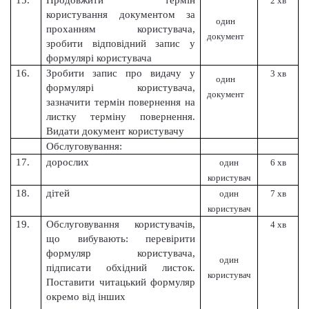
15.
Продовжити термін
2 хв
користування документом за
один
проханням користувача,
документ
зробити відповідний запис у
формулярі користувача
16.
Зробити запис про видачу у
3 хв
один
формулярі користувача,
документ
зазначити термін повернення на
листку терміну повернення.
Видати документ користувачу
Обслуговування:
17.
дорослих
один
6 хв
користувач
18.
дітей
один
7 хв
користувач
19.
Обслуговування користувачів,
4 хв
що вибувають: перевірити
формуляр користувача,
один
підписати обхідний листок.
користувач
Поставити читацький формуляр
окремо від інших