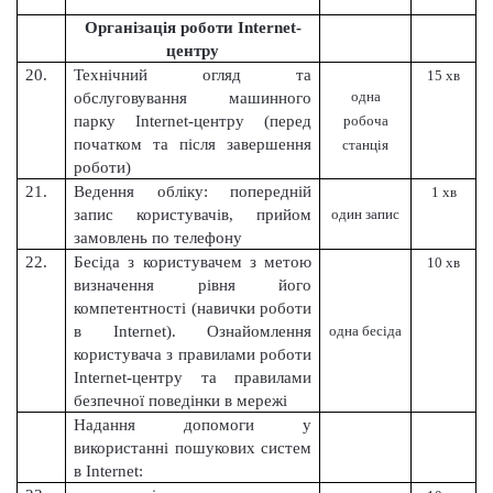
Організація роботи Internet-
центру
20.
Технічний огляд та
15 хв
одна
обслуговування машинного
парку Internet-центру (перед
робоча
початком та після завершення
станція
роботи)
21.
Ведення обліку: попередній
1 хв
запис користувачів, прийом
один запис
замовлень по телефону
22.
Бесіда з користувачем з метою
10 хв
визначення рівня його
компетентності (навички роботи
в Internet). Ознайомлення
одна бесіда
користувача з правилами роботи
Internet-центру та правилами
безпечної поведінки в мережі
Надання допомоги у
використанні пошукових систем
в Internet: