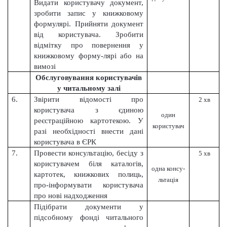
Видати користувачу документ,
зробити запис у книжковому
формулярі. Прийняти документ
від користувача. Зробити
відмітку про повернення у
книжковому форму-лярі або на
вимозі
Обслуговування користувачів
у читальному залі
6.
Звірити відомості про
2 хв
користувача з єдиною
один
реєстраційною картотекою. У
користувач
разі необхідності внести дані
користувача в ЄРК
7.
Провести консультацію, бесіду з
5 хв
користувачем біля каталогів,
одна консу-
картотек, книжкових полиць,
льтація
про-інформувати користувача
про нові надходження
Підібрати документи у
підсобному фонді читального