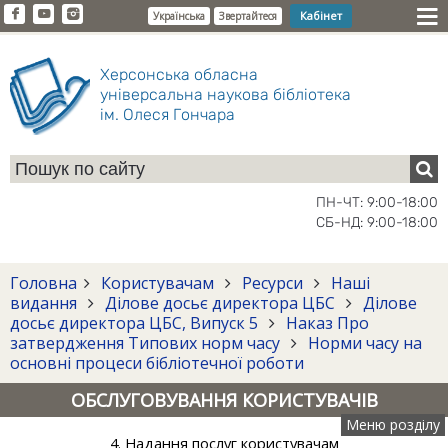
Кабінет
Українська
Звертайтеся
Херсонська обласна
універсальна наукова бібліотека
ім. Олеся Гончара
ПН-ЧТ: 9:00-18:00
СБ-НД: 9:00-18:00
Головна
Користувачам
Ресурси
Наші
видання
Ділове досьє директора ЦБС
Ділове
досьє директора ЦБС, Випуск 5
Наказ Про
затвердження Типових норм часу
Норми часу на
основні процеси бібліотечної роботи
ОБСЛУГОВУВАННЯ КОРИСТУВАЧІВ
Меню розділу
4. Надання послуг користувачам