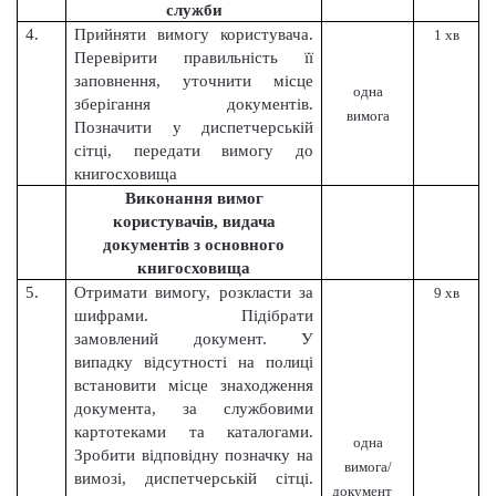
служби
4.
Прийняти вимогу користувача.
1 хв
Перевірити правильність її
заповнення, уточнити місце
одна
зберігання документів.
вимога
Позначити у диспетчерській
сітці, передати вимогу до
книгосховища
Виконання вимог
користувачів, видача
документів з основного
книгосховища
5.
Отримати вимогу, розкласти за
9 хв
шифрами. Підібрати
замовлений документ. У
випадку відсутності на полиці
встановити місце знаходження
документа, за службовими
картотеками та каталогами.
одна
Зробити відповідну позначку на
вимога/
вимозі, диспетчерській сітці.
документ