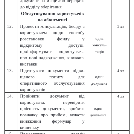
документ на місце або передати
до відділу зберігання
Обслуговування користувачів
на абонементі
12.
Провести консультацію, бесіду з
5 хв
користувачем щодо способу
одна
розстановки фонду у
відкритому доступі,
консуль-
проінформувати користу-вача
тація
про нові надходження, книжкові
виставки
13.
Підготувати документи підви-
4 хв
щеного попиту для
один
оперативного обслуговування
документ
користувачів
14.
Прийняти документ від
4 хв
користувача: перевірити
цілісність документа, зробити
один
позначку про прийом, вкласти
документ
книжковий формуляр у
кишеньку