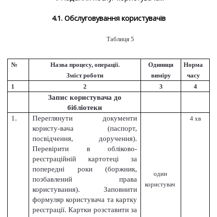
4.1. Обслуговування користувачів
Таблиця 5
№
Назва процесу, операції.
Одиниця
Норма
Зміст роботи
виміру
часу
1
2
3
4
Запис користувача до
бібліотеки
1.
Переглянути документи
4 хв
користу-вача (паспорт,
посвідчення, доручення).
Перевірити в обліково-
реєстраційній картотеці за
попередні роки (боржник,
один
позбавлений права
користувач
користування). Заповнити
формуляр користувача та картку
реєстрації. Картки розставити за