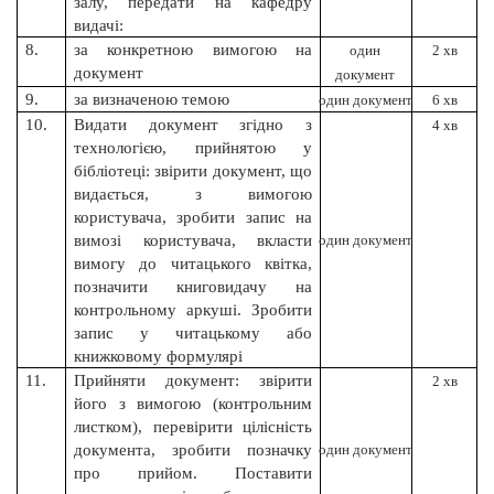
залу, передати на кафедру
видачі:
8.
за конкретною вимогою на
один
2 хв
документ
документ
9.
за визначеною темою
один документ
6 хв
10.
Видати документ згідно з
4 хв
технологією, прийнятою у
бібліотеці: звірити документ, що
видається, з вимогою
користувача, зробити запис на
вимозі користувача, вкласти
один документ
вимогу до читацького квітка,
позначити книговидачу на
контрольному аркуші. Зробити
запис у читацькому або
книжковому формулярі
11.
Прийняти документ: звірити
2 хв
його з вимогою (контрольним
листком), перевірити цілісність
документа, зробити позначку
один документ
про прийом. Поставити